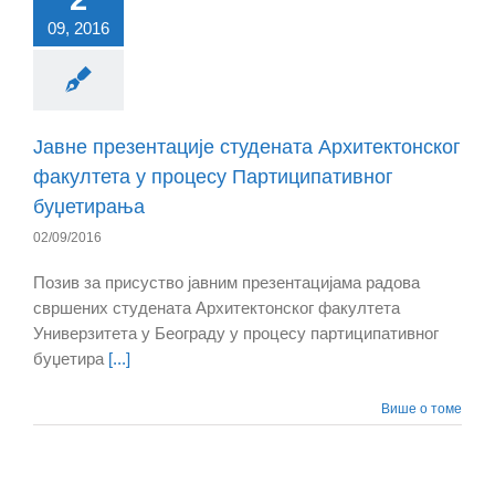
09, 2016
Јавне презентације студената Архитектонског
факултета у процесу Партиципативног
буџетирања
02/09/2016
Позив за присуство јавним презентацијама радова
свршених студената Архитектонског факултета
Универзитета у Београду у процесу партиципативног
буџетира
[...]
Више о томе