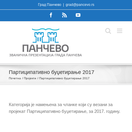
Skip
Град Панчево
|
grad@pancevo.rs
to
Facebook
Rss
YouTube
content
Партиципативно буџетирање 2017
Почетна
Пројекти
Партиципативно буџетирање 2017
Категорија је намењена за чланке који су везани за
пројекат Партиципативно буџетирање, за 2017. годину.