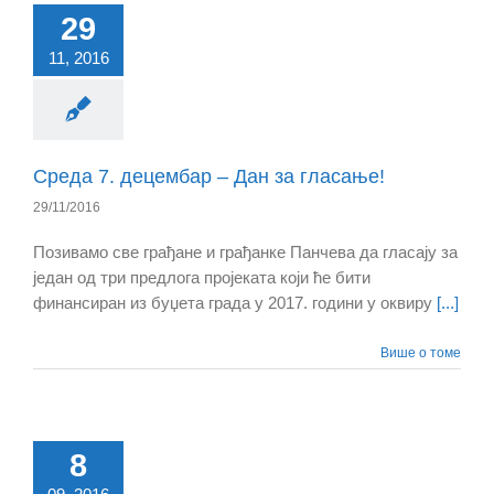
29
11, 2016
Среда 7. децембар – Дан за гласање!
29/11/2016
Позивамо све грађане и грађанке Панчева да гласају за
један од три предлога пројеката који ће бити
финансиран из буџета града у 2017. години у оквиру
[...]
Више о томе
8