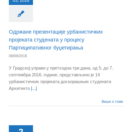
09, 2016
Одржане презентације урбанистичких
пројеката студената у процесу
Партиципативног буџетирања
08/09/2016
У Градској управи у претходна три дана, од 5. до 7.
септембра 2016. године, представљено је 14
урбанистичких пројеката доскорашњих студената
Архитекто
[...]
Више о томе
2