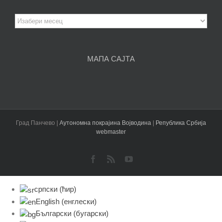
Архива
чланака
МАПА САЈТА
Град Панчево |
Аутономна покрајина Војводина
|
Република Србија
webmaster
Facebook
Rss
YouTube
српски (ћир)
English
(
енглески
)
Български
(
бугарски
)