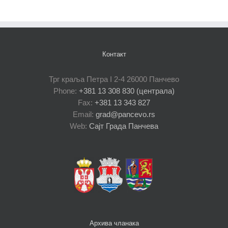
Контакт
Трг краља Петра I 2-4 26000 Панчево
Phone:
+381 13 308 830 (централа)
Fax:
+381 13 343 827
Email:
grad@pancevo.rs
Web:
Сајт Града Панчева
Архива чланака