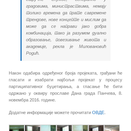
градовима, министраствима, немају
толико времена да прате савремене
трендове, нове концепте и мислим да
може да се направи јако добра
комбинација, тако ја разумем дуално
образовање, повезивање живота и
академије, рекла је Миловановић
Родић.
Након одабира одређеног броја пројеката, грађани ће
гласати и изабрати најбољи пројекат у процесу
партиципативног буџетирања, а гласање ће бити
одржано у оквиру прославе Дана града Панчева, 8.
новембра 2016. године.
Додатне информације можете прочитати
ОВДЕ
.