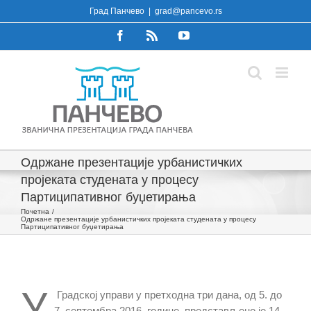
Skip
Град Панчево
|
grad@pancevo.rs
to
Facebook
Rss
YouTube
content
Одржане презентације урбанистичких
пројеката студената у процесу
Партиципативног буџетирања
Почетна
Одржане презентације урбанистичких пројеката студената у процесу
Партиципативног буџетирања
У
Градској управи у претходна три дана, од 5. до
7. септембра 2016. године, представљено је 14