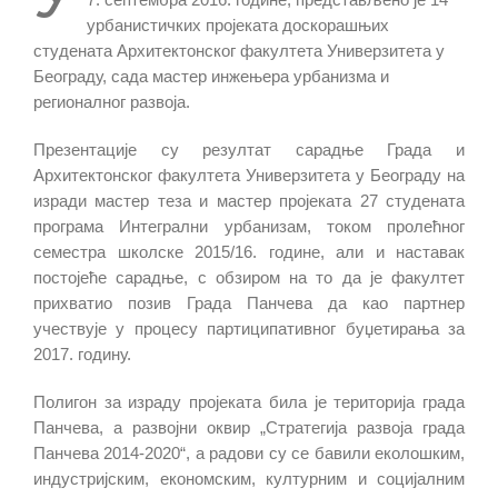
урбанистичких пројеката доскорашњих
студената Архитектонског факултета Универзитета у
Београду, сада мастер инжењера урбанизма и
регионалног развоја.
Презентације су резултат сарадње Града и
Архитектонског факултета Универзитета у Београду на
изради мастер теза и мастер пројеката 27 студената
програма Интегрални урбанизам, током пролећног
семестра школске 2015/16. године, али и наставак
постојеће сарадње, с обзиром на то да је факултет
прихватио позив Града Панчева да као партнер
учествује у процесу партиципативног буџетирања за
2017. годину.
Полигон за израду пројеката била је територија града
Панчева, а развојни оквир „Стратегија развоја града
Панчева 2014-2020“, а радови су се бавили еколошким,
индустријским, економским, културним и социјалним