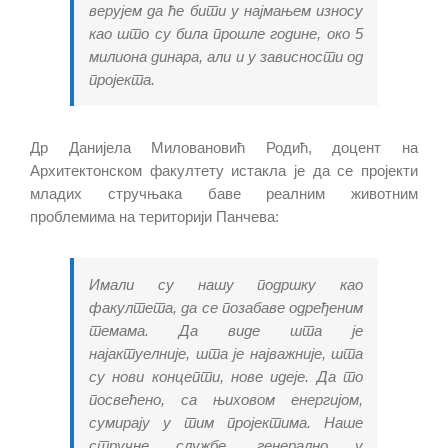
верујем да ће бити у најмањем износу
као што су била прошле године, око 5
милиона динара, али и у зависности од
пројекта.
Др Данијела Миловановић Родић, доцент на
Архитектонском факултету истакла је да се пројекти
младих стручњака баве реалним животним
проблемима на територији Панчева:
Имали су нашу подршку као
факултета, да се позабаве одређеним
темама. Да виде шта је
најактуелније, шта је најважније, шта
су нови концепти, нове идеје. Да то
посвећено, са њиховом енергијом,
сумирају у тим пројектима. Наше
стручне службе, генерално у