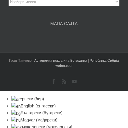
Архива
чланака
МАПА САЈТА
Град Панчево |
Аутономна покрајина Војводина
|
Република Србија
webmaster
Facebook
Rss
YouTube
српски (ћир)
English
(
енглески
)
Български
(
бугарски
)
Magyar
(
мађарски
)
македонски
(
македонски
)