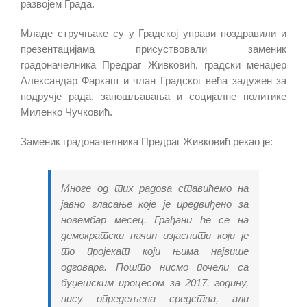
развојем Града.
Младе стручњаке су у Градској управи поздравили и
презентацијама присуствовали заменик
градоначелника Предраг Живковић, градски менаџер
Александар Фаркаш и члан Градског већа задужен за
подручје рада, запошљавања и социјалне политике
Миленко Чучковић.
Заменик градоначелника Предраг Живковић рекао је:
Многе од тих радова ставићемо на
јавно гласање које је предвиђено за
новембар месец. Грађани ће се на
демократски начин изјаснити који је
то пројекат који њима највише
одговара. Пошто нисмо почели са
буџетским процесом за 2017. годину,
нису опредељена средства, али