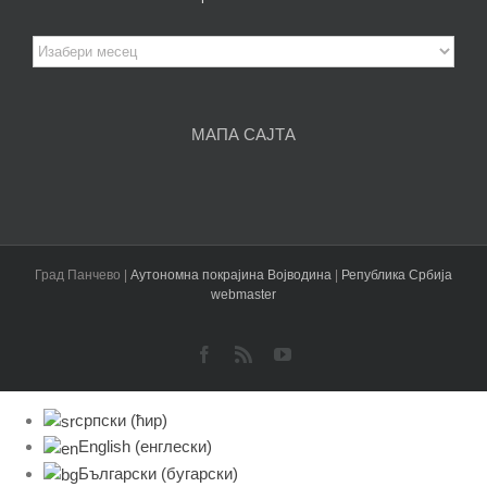
Архива
чланака
МАПА САЈТА
Град Панчево |
Аутономна покрајина Војводина
|
Република Србија
webmaster
Facebook
Rss
YouTube
српски (ћир)
English
(
енглески
)
Български
(
бугарски
)