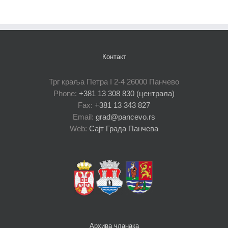
Контакт
Трг краља Петра I 2-4 26000 Панчево
Phone:
+381 13 308 830 (централа)
Fax:
+381 13 343 827
Email:
grad@pancevo.rs
Web:
Сајт Града Панчева
Архива чланака