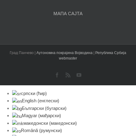
МАПА САЈТА
Град Панчево |
Аутономна покрајина Војводина
|
Република Србија
webmaster
Facebook
Rss
YouTube
српски (ћир)
English
(
енглески
)
Български
(
бугарски
)
Magyar
(
мађарски
)
македонски
(
македонски
)
Română
(
румунски
)