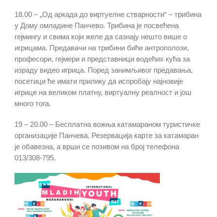
18.00 – „Од аркада до виртуелне стварности“ – трибина
у Дому омладине Панчево. Трибина је посвећена
гејмингу и свима који желе да сазнају нешто више о
игрицама. Предавачи на трибини биће антрополози,
професори, гејмери и представници водећих кућа за
израду видео игрица. Поред занимљивог предавања,
посетици ће имати прилику да испробају најновије
игрице на великом платну, виртуалну реалност и још
много тога.
19 – 20.00 – Бесплатна вожња катамараном туристичке
организације Панчева. Резервација карте за катамаран
је обавезна, а врши се позивом на број телефона
013/308-795.