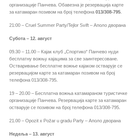
организације Панчева. Обавезна је резервација карте
за катамаран позивом на број телефона
013/308-795
.
21:00 – Cruel Summer Party/Tejlor Svift – Аполо дворана
Субота – 12. август
09.30 – 11.00 – Кајак клуб „Спортико“ Панчево нуди
бесплатну вожњу кајацима за све заинтересоване.
Остваривање бесплатне вожње кајаком остварује се
резервацијом карте за катамаран позивом на број
телефона 013/308-795.
19 – 20.00 – Бесплатна вожња катамараном туристичке
организације Панчева. Резервација карте за катамаран
остварује се позивом на број телефона 013/308-795.
21.00 – Opozit x Požar u gradu Party – Аполо дворана
Недеља – 13. август