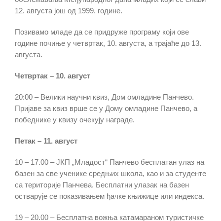
12. августа још од 1999. године.
Позивамо младе да се придруже програму који ове
године почиње у четвртак, 10. августа, a трајаће до 13.
августа.
Четвртак – 10. август
20:00 – Велики научни квиз, Дом омладине Панчево.
Пријаве за квиз врше се у Дому омладине Панчево, а
победнике у квизу очекују награде.
Петак – 11. август
10 – 17.00 – ЈКП „Младост“ Панчево бесплатан улаз на
базен за све ученике средњих школа, као и за студенте
са територије Панчева. Бесплатни улазак на базен
остварује се показивањем ђачке књижице или индекса.
19 – 20.00 – Бесплатна вожња катамараном туристичке