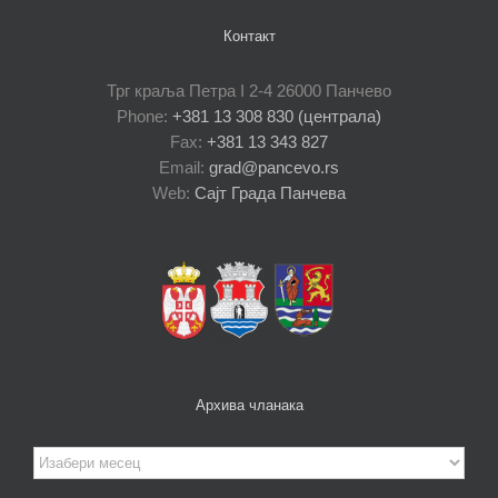
Контакт
Трг краља Петра I 2-4 26000 Панчево
Phone:
+381 13 308 830 (централа)
Fax:
+381 13 343 827
Email:
grad@pancevo.rs
Web:
Сајт Града Панчева
Архива чланака
Архива
чланака