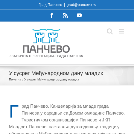
Skip
Град Панчево
|
grad@pancevo.rs
to
Facebook
Rss
YouTube
content
У сусрет Међународном дану младих
Почетна
У сусрет Међународном дану младих
Г
рад Панчево, Канцеларија за младе града
Панчева у сарадњи са Домом омладине Панчево,
Туристичком организацијом Панчево и ЈКП
Младост Панчево, наставља дугогодишњу традицију
обележавања Међународног дана младих који се слави