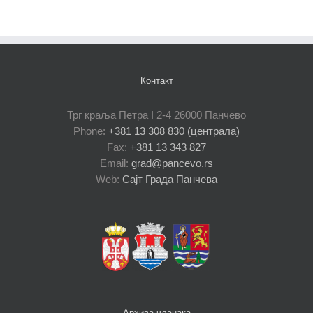
Контакт
Трг краља Петра I 2-4 26000 Панчево
Phone:
+381 13 308 830 (централа)
Fax:
+381 13 343 827
Email:
grad@pancevo.rs
Web:
Сајт Града Панчева
Архива чланака