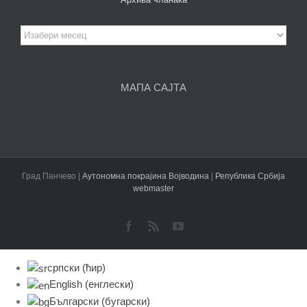
Архива
чланака
МАПА САЈТА
Град Панчево |
Аутономна покрајина Војводина
|
Република Србија
webmaster
Facebook
Rss
YouTube
српски (ћир)
English
(
енглески
)
Български
(
бугарски
)