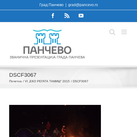
Skip
Град Панчево
|
grad@pancevo.rs
to
Facebook
Rss
YouTube
content
DSCF3067
Почетна
VI „ЕКО РЕГАТА ТАМИШ“ 2015
DSCF3067