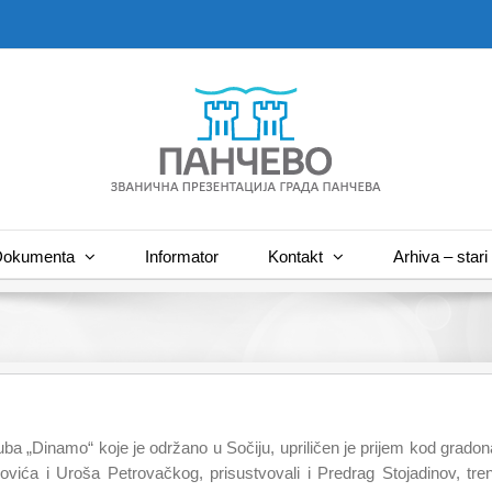
okumenta
Informator
Kontakt
Arhiva – stari 
luba „Dinamo“ koje je održano u Sočiju, upriličen je prijem kod gra
vića i Uroša Petrovačkog, prisustvovali i Predrag Stojadinov, tre