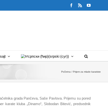
Facebook
Rss
YouTube
sajt
српски (ћир)
(
srpski (cyr)
)
Početna
Prijem za mlade karatiste
donačelnika grada Pančeva, Saše Pavlova. Prijemu su pored
ner karate kluba „Dinamo“, Slobodan Bitević, predsednik