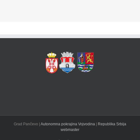
Grad Pančevo |
Autonomna pokrajina Vojvodina
|
Republika Srbija
webmaster