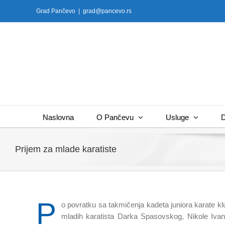
Skip
Grad Pančevo
|
grad@pancevo.rs
to
content
Naslovna
O Pančevu
Usluge
D
Prijem za mlade karatiste
P
o povratku sa takmičenja kadeta juniora karate k
mladih karatista Darka Spasovskog, Nikole Ivano