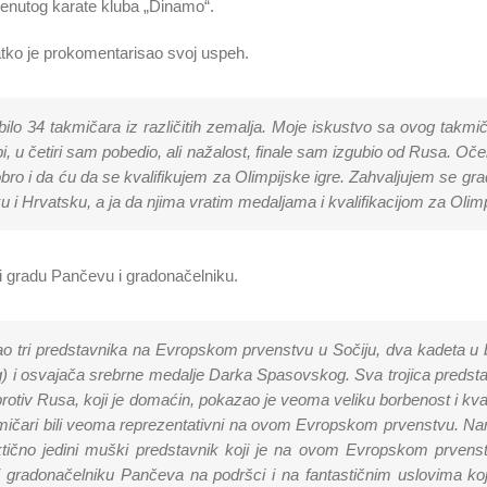
menutog karate kluba „Dinamo“.
atko je prokomentarisao svoj uspeh.
e bilo 34 takmičara iz različitih zemalja. Moje iskustvo sa ovog takmi
i, u četiri sam pobedio, ali nažalost, finale sam izgubio od Rusa. Oček
o i da ću da se kvalifikujem za Olimpijske igre. Zahvaljujem se gra
i Hrvatsku, a ja da njima vratim medaljama i kvalifikacijom za Olimpi
i gradu Pančevu i gradonačelniku.
mao tri predstavnika na Evropskom prvenstvu u Sočiju, dva kadeta u 
g) i osvajača srebrne medalje Darka Spasovskog. Sva trojica predstav
 protiv Rusa, koji je domaćin, pokazao je veoma veliku borbenost i kv
ičari bili veoma reprezentativni na ovom Evropskom prvenstvu. N
ično jedini muški predstavnik koji je na ovom Evropskom prvenstvu
du i gradonačelniku Pančeva na podršci i na fantastičnim uslovima