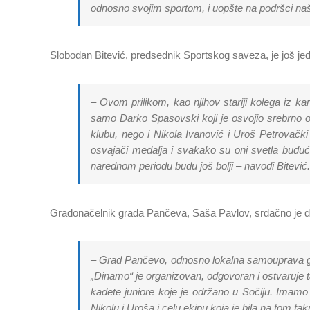
odnosno svojim sportom, i uopšte na podršci naš
Slobodan Bitević, predsednik Sportskog saveza, je još 
– Ovom prilikom, kao njihov stariji kolega iz 
samo Darko Spasovski koji je osvojio srebrno od
klubu, nego i Nikola Ivanović i Uroš Petrovački
osvajači medalja i svakako su oni svetla bu
narednom periodu budu još bolji – navodi Bitević.
Gradonačelnik grada Pančeva, Saša Pavlov, srdačno je d
– Grad Pančevo, odnosno lokalna samouprava gra
„Dinamo“ je organizovan, odgovoran i ostvaruje
kadete juniore koje je održano u Sočiju. Imamo 
Nikolu i Uroša i celu ekipu koja je bila na tom tak