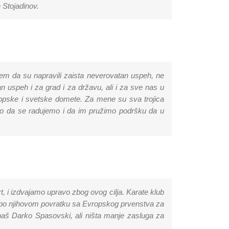
 Stojadinov.
žem da su napravili zaista neverovatan uspeh, ne
n uspeh i za grad i za državu, ali i za sve nas u
vropske i svetske domete. Za mene su sva trojica
o da se radujemo i da im pružimo podršku da u
 i izdvajamo upravo zbog ovog cilja. Karate klub
, po njihovom povratku sa Evropskog prvenstva za
o naš Darko Spasovski, ali ništa manje zasluga za