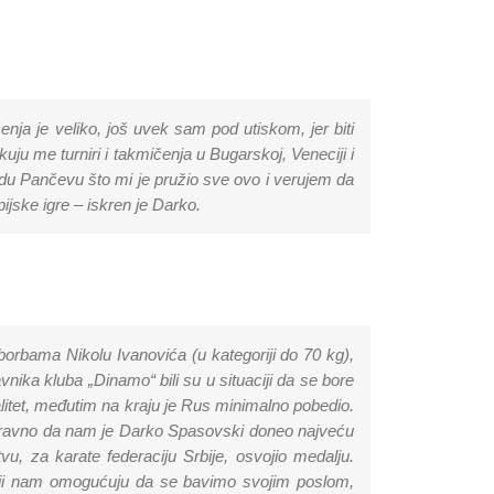
čenja je veliko, još uvek sam pod utiskom, jer biti
uju me turniri i takmičenja u Bugarskoj, Veneciji i
du Pančevu što mi je pružio sve ovo i verujem da
jske igre – iskren je Darko.
borbama Nikolu Ivanovića (u kategoriji do 70 kg),
nika kluba „Dinamo“ bili su u situaciji da se bore
alitet, međutim na kraju je Rus minimalno pobedio.
aravno da nam je Darko Spasovski doneo najveću
, za karate federaciju Srbije, osvojio medalju.
 koji nam omogućuju da se bavimo svojim poslom,