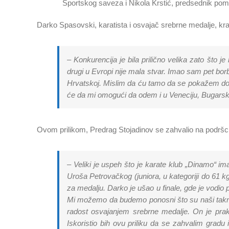
Sportskog saveza i Nikola Krstić, predsednik po
Darko Spasovski, karatista i osvajač srebrne medalje, kr
– Konkurencija je bila prilično velika zato što j
drugi u Evropi nije mala stvar. Imao sam pet borb
Hrvatskoj. Mislim da ću tamo da se pokažem dobr
će da mi omogući da odem i u Veneciju, Bugarsku 
Ovom prilikom, Predrag Stojadinov se zahvalio na podršc
– Veliki je uspeh što je karate klub „Dinamo“ i
Uroša Petrovačkog (juniora, u kategoriji do 61 k
za medalju. Darko je ušao u finale, gde je vodio
Mi možemo da budemo ponosni što su naši takm
radost osvajanjem srebrne medalje. On je prakt
Iskoristio bih ovu priliku da se zahvalim gra