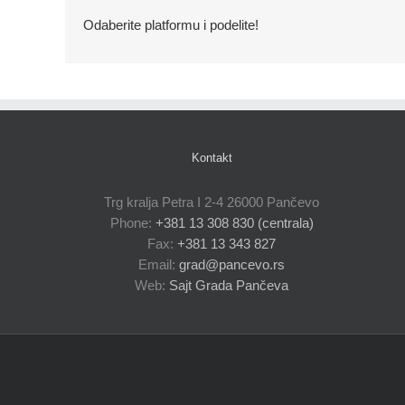
Odaberite platformu i podelite!
Kontakt
Trg kralja Petra I 2-4 26000 Pančevo
Phone:
+381 13 308 830 (centrala)
Fax:
+381 13 343 827
Email:
grad@pancevo.rs
Web:
Sajt Grada Pančeva