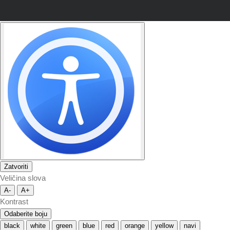
Zatvoriti
Veličina slova
A-
A+
Kontrast
Odaberite boju
black
white
green
blue
red
orange
yellow
navi