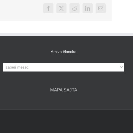
Facebook
X
Reddit
LinkedIn
Email
Arhiva članaka
Arhiva
članaka
MAPA SAJTA