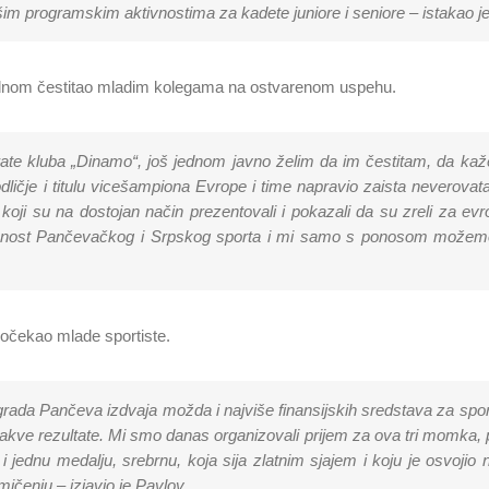
im programskim aktivnostima za kadete juniore i seniore – istakao je
jednom čestitao mladim kolegama na ostvarenom uspehu.
karate kluba „Dinamo“, još jednom javno želim da im čestitam, da ka
ličje i titulu vicešampiona Evrope i time napravio zaista neverovata
 koji su na dostojan način prezentovali i pokazali da su zreli za e
dućnost Pančevačkog i Srpskog sporta i mi samo s ponosom možem
očekao mlade sportiste.
da Pančeva izdvaja možda i najviše finansijskih sredstava za sport,
 takve rezultate. Mi smo danas organizovali prijem za ova tri momka
i jednu medalju, srebrnu, koja sija zlatnim sjajem i koju je osvoji
mičenju – izjavio je Pavlov.