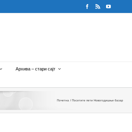
Facebook
Rss
YouTube
Архива – стари сајт
Почетна
Посетите пети Новогодишњи базар