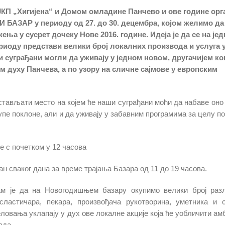
ЈКП „Хигијена“ и Домом омладине Панчево и ове године орг
АЗАР у периоду од 27. до 30. децембра, којом желимо да
а у сусрет дочеку Нове 2016. године. Идеја је да се на је
ериоду представи велики број локалних производа и услуга 
и суграђани могли да уживају у једном новом, другачијем к
 духу Панчева, а по узору на сличне сајмове у европским
стављати место на којем ће наши суграђани моћи да набаве оно
упе поклоне, али и да уживају у забавним програмима за целу п
не с почетком у 12 часова
ван сваког дана за време трајања Базара од 11 до 19 часова.
м је да на Новогодишњем базару окупимо велики број раз
сластичара, пекара, произвођача рукотворина, уметника и 
еловања уклапају у дух ове локалне акције која ће уобличити амб
ада.