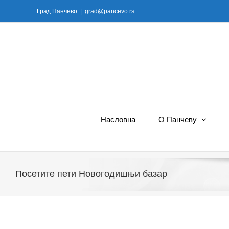
Skip
Град Панчево
|
grad@pancevo.rs
to
content
Насловна
О Панчеву
Посетите пети Новогодишњи базар