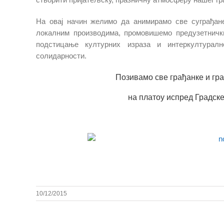
На овај начин желимо да анимирамо све суграђане
локалним производима, промовишемо предузетнички
подстицање културних израза и интеркултуралн
солидарности.
Позивамо све грађанке и гр
на платоу испред Градске
10/12/2015