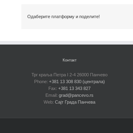
Одаберите платформу и поделите!
Контакт
Трг краља Петра I 2-4 26000 Панчево
Phone:
+381 13 308 830 (централа)
Fax:
+381 13 343 827
Email:
grad@pancevo.rs
Web:
Сајт Града Панчева