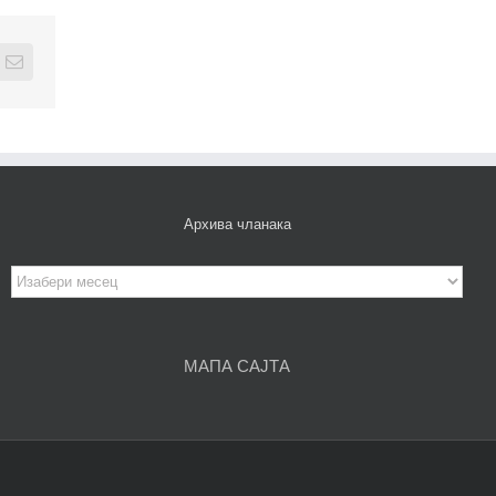
edIn
Email
Архива чланака
Архива
чланака
МАПА САЈТА