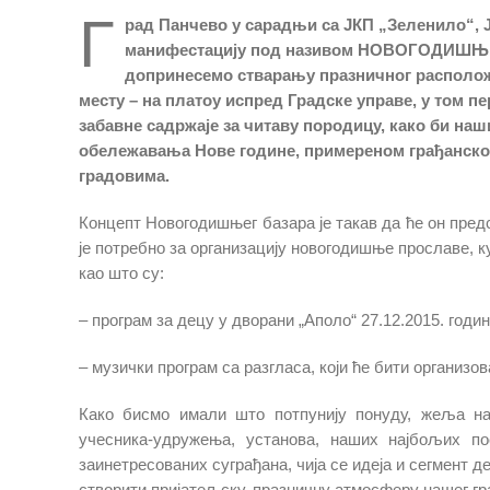
Г
рад Панчево у сарадњи са ЈКП „Зеленило“, 
манифестацију под називом НОВОГОДИШЊИ Б
допринесемо стварању празничног расположењ
месту – на платоу испред Градске управе, у том п
забавне садржаје за читаву породицу, како би наш
обележавања Нове године, примереном грађанском
градовима.
Концепт Новогодишњег базара је такав да ће он пред
је потребно за организацију новогодишње прославе, к
као што су:
– програм за децу у дворани „Аполо“ 27.12.2015. годи
– музички програм са разгласа, који ће бити организо
Како бисмо имали што потпунију понуду, жеља на
учесника-удружења, установа, наших најбољих по
заинетресованих суграђана, чија се идеја и сегмент д
створити пријатељску, празничну атмосферу нашег гр