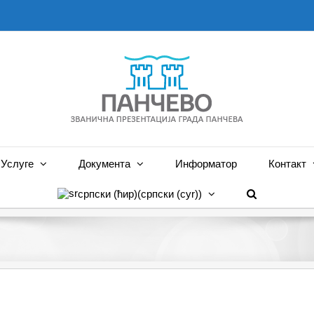
Услуге
Документа
Информатор
Контакт
српски (ћир)
(
српски (cyr)
)