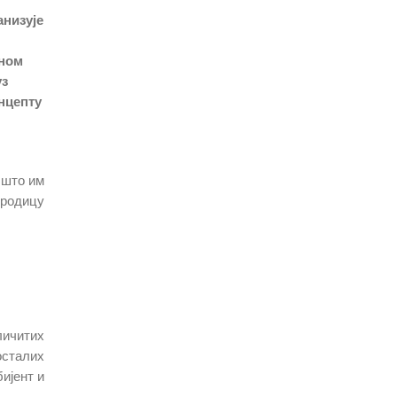
анизује
дном
уз
онцепту
 што им
ородицу
личитих
осталих
ијент и