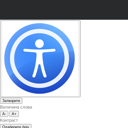
Затворити
Величина слова
A-
A+
Контраст
Одаберите боју