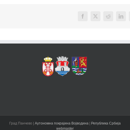
Facebook
X
Reddit
Link
Град Панчево |
Аутономна покрајина Војводина
|
Република Србија
webmaster