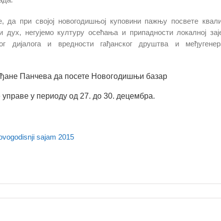
, да при својој новогодишњој куповини пажњу посвете квал
 дух, негујемо културу осећања и припадности локалној зај
ог дијалога и вредности гађанског друштва и међугенера
ађане Панчева да посете Новогодишњи базар
 управе у периоду од 27. до 30. децембра.