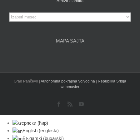
Arhiva članaka
Arhiva
članaka
MAPA SAJTA
Grad Pančevo |
Autonomna pokrajina Vojvodina
|
Republika Srbija
webmaster
Facebook
Rss
YouTube
српски (ћир)
English
(
engleski
)
Bъlgarski
(
bugarski
)