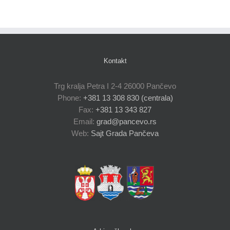
Kontakt
Trg kralja Petra I 2-4 26000 Pančevo
Phone:
+381 13 308 830 (centrala)
Fax:
+381 13 343 827
Email:
grad@pancevo.rs
Web:
Sajt Grada Pančeva