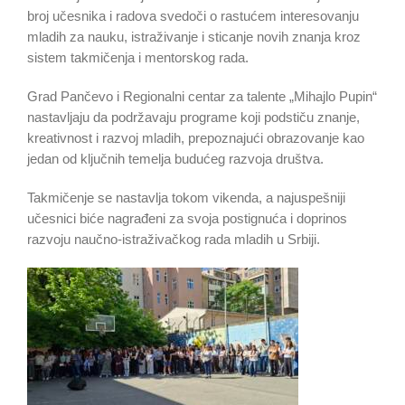
broj učesnika i radova svedoči o rastućem interesovanju
mladih za nauku, istraživanje i sticanje novih znanja kroz
sistem takmičenja i mentorskog rada.
Grad Pančevo i Regionalni centar za talente „Mihajlo Pupin“
nastavljaju da podržavaju programe koji podstiču znanje,
kreativnost i razvoj mladih, prepoznajući obrazovanje kao
jedan od ključnih temelja budućeg razvoja društva.
Takmičenje se nastavlja tokom vikenda, a najuspešniji
učesnici biće nagrađeni za svoja postignuća i doprinos
razvoju naučno-istraživačkog rada mladih u Srbiji.