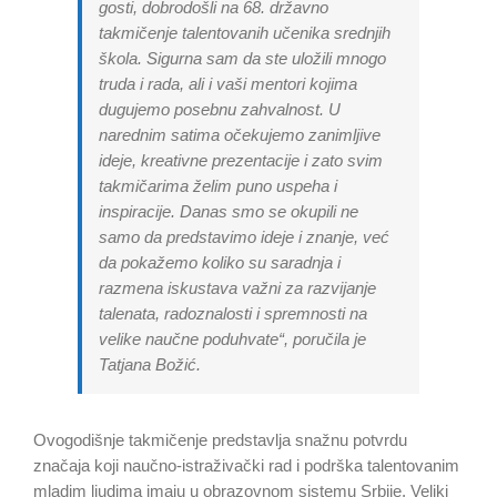
gosti, dobrodošli na 68. državno
takmičenje talentovanih učenika srednjih
škola. Sigurna sam da ste uložili mnogo
truda i rada, ali i vaši mentori kojima
dugujemo posebnu zahvalnost. U
narednim satima očekujemo zanimljive
ideje, kreativne prezentacije i zato svim
takmičarima želim puno uspeha i
inspiracije. Danas smo se okupili ne
samo da predstavimo ideje i znanje, već
da pokažemo koliko su saradnja i
razmena iskustava važni za razvijanje
talenata, radoznalosti i spremnosti na
velike naučne poduhvate“, poručila je
Tatjana Božić.
Ovogodišnje takmičenje predstavlja snažnu potvrdu
značaja koji naučno-istraživački rad i podrška talentovanim
mladim ljudima imaju u obrazovnom sistemu Srbije. Veliki