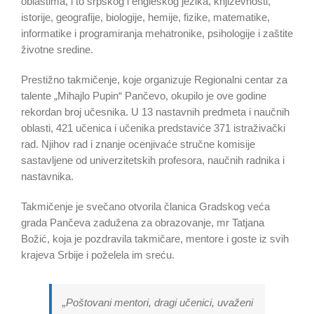
oblastima, i to srpskog i engleskog jezika, književnosti,
istorije, geografije, biologije, hemije, fizike, matematike,
informatike i programiranja mehatronike, psihologije i zaštite
životne sredine.
Prestižno takmičenje, koje organizuje Regionalni centar za
talente „Mihajlo Pupin“ Pančevo, okupilo je ove godine
rekordan broj učesnika. U 13 nastavnih predmeta i naučnih
oblasti, 421 učenica i učenika predstaviće 371 istraživački
rad. Njihov rad i znanje ocenjivaće stručne komisije
sastavljene od univerzitetskih profesora, naučnih radnika i
nastavnika.
Takmičenje je svečano otvorila članica Gradskog veća
grada Pančeva zadužena za obrazovanje, mr Tatjana
Božić, koja je pozdravila takmičare, mentore i goste iz svih
krajeva Srbije i poželela im sreću.
„Poštovani mentori, dragi učenici, uvaženi