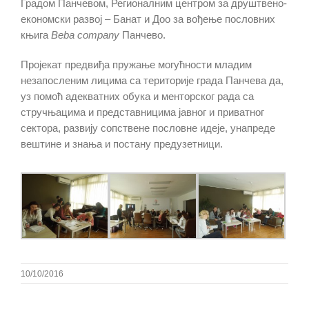
Градом Панчевом, Регионалним центром за друштвено-
економски развој – Банат и Доо за вођење пословних
књига
Beba company
Панчево.
Пројекат предвиђа пружање могућности младим
незапосленим лицима са територије града Панчева да,
уз помоћ адекватних обука и менторског рада са
стручњацима и представницима јавног и приватног
сектора, развију сопствене пословне идеје, унапреде
вештине и знања и постану предузетници.
10/10/2016