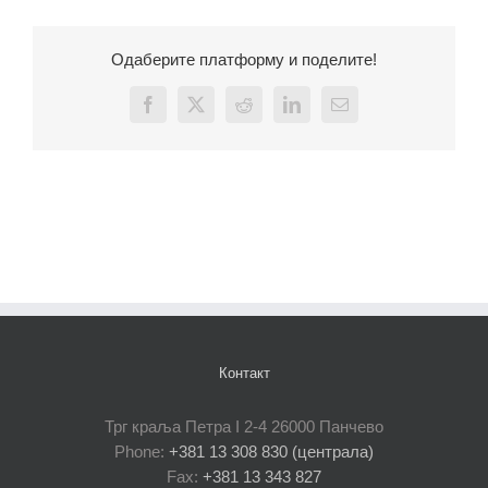
Одаберите платформу и поделите!
Facebook
X
Reddit
LinkedIn
Email
Контакт
Трг краља Петра I 2-4 26000 Панчево
Phone:
+381 13 308 830 (централа)
Fax:
+381 13 343 827