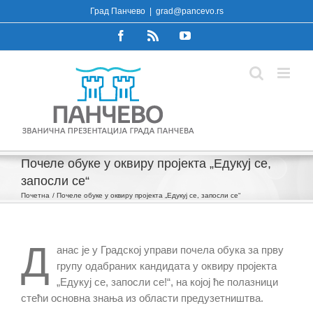
Skip
Град Панчево
|
grad@pancevo.rs
to
Facebook
Rss
YouTube
content
Почеле обуке у оквиру пројекта „Едукуј се,
запосли се“
Почетна
Почеле обуке у оквиру пројекта „Едукуј се, запосли се“
Д
анас је у Градској управи почела обука за прву
групу одабраних кандидата у оквиру пројекта
„Едукуј се, запосли се!“, на којој ће полазници
стећи основна знања из области предузетништва.