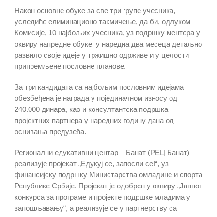
Након основне обуке за све три групе учесника,
уследиће елиминационо такмичење, да би, одлуком
Комисије, 10 најбољих учесника, уз подршку ментора у
оквиру напредне обуке, у наредна два месеца детаљно
развило своје идеје у тржишно одрживе и у целости
припремљене пословне планове.
За три кандидата са најбољим пословним идејама
обезбеђена је награда у појединачном износу од
240.000 динара, као и консултантска подршка
пројектних партнера у наредних годину дана од
оснивања предузећа.
Регионални едукативни центар – Банат (РЕЦ Банат)
реализује пројекат „Едукуј се, запосли се!“, уз
финансијску подршку Министарства омладине и спорта
Републике Србије. Пројекат је одобрен у оквиру „Јавног
конкурса за програме и пројекте подршке младима у
запошљавању“, а реализује се у партнерству са