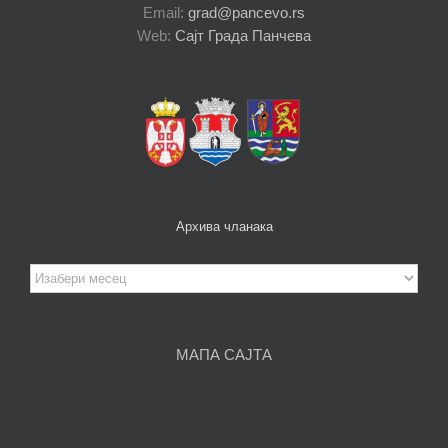
Email:
grad@pancevo.rs
Web:
Сајт Града Панчева
Архива чланака
Архива
чланака
МАПА САЈТА