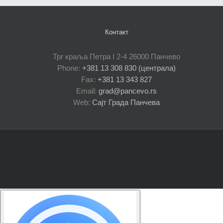
Контакт
Трг краља Петра I 2-4 26000 Панчево
Phone:
+381 13 308 830 (централа)
Fax:
+381 13 343 827
Email:
grad@pancevo.rs
Web:
Сајт Града Панчева