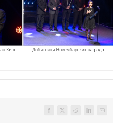
ран Киш
Добитници Новембарских награда
Facebook
X
Reddit
LinkedIn
Email