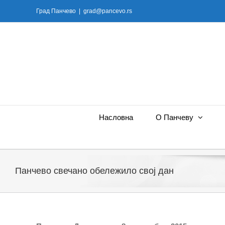
Skip
Град Панчево
|
grad@pancevo.rs
to
content
Насловна
О Панчеву
Панчево свечано обележило свој дан