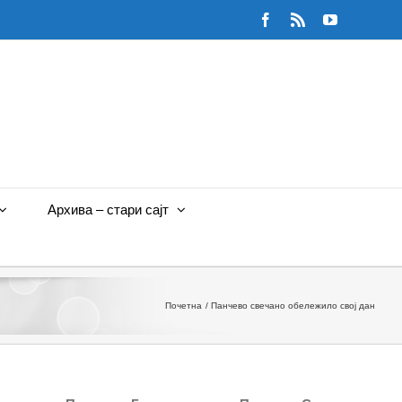
Facebook
Rss
YouTube
Архива – стари сајт
Почетна
Панчево свечано обележило свој дан