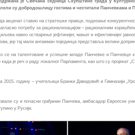
, одржана је Свечана седница Скупштине града у Културн
лели су добродошлицу гостима и честитали Панчевкама и П
ада акценат ставио на стратешке правце, подизање конкурентн
нагласио потребу за рационализацијом – рационалним коришћењ
љева навео остварење јефтинијег, мањег и ефективнијег јавног
изам, јер тај мали ангажман појединца представља велики доприн
 се на талентоване и успешне младе Панчевке и Панчевце ко
 када је реч о раду локалног Парламента, као што су пројекат 
а 2015. годину – учитељици Бранки Давидовић и Гимназији „У
овали су и почасни грађанин Панчева, амбасадор Европске уни
упино у Русији.