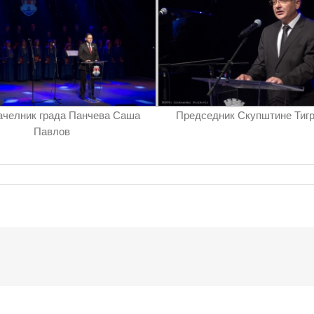
ачелник града Панчева Саша
Председник Скупштине Тиг
Павлов