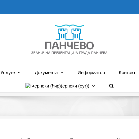
Услуге
Документа
Информатор
Контакт
српски (ћир)
(
српски (cyr)
)