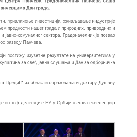
ом центру Панчева. Градоначелник Панчева Саша
анчевцима Дан града.
ости, привлачење инвестиција, оживљавање индустрије
ем предности нашег града и природних, привредних и
 и јавно-комуналног сектора. Градоначелник је позвао
ос развоју Панчева.
ји постижу изузетне резултате на универзитетима у
„Скупштина за све“, јавна слушања и Дан за одборничка
рош Предић“ из области образовања и доктору Душану
је и шеф делегације ЕУ у Србији његова екселенција