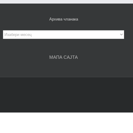
Архива чланака
Архива
чланака
МАПА САЈТА