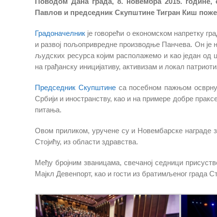
Поводом Дана града, 8. новембра 2015. године
Павлов и председник Скупштине Тигран Киш поже
Градоначелник
је говорећи о економском напретку гр
и развој пољопривредне производње Панчева. Он је 
људских ресурса којим располажемо и као један од ци
на грађанску иницијативу, активизам и локал патриот
Председник Скупштине
са посебном пажњом осврнуо
Србији и иностранству, као и на примере добре праксе
питања.
Овом приликом, уручене су и Новембарске награде з
Стојићу, из области здравства.
Међу бројним званицама, свечаној седници присуств
Мајкл Девенпорт, као и гости из братимљеног града Ст