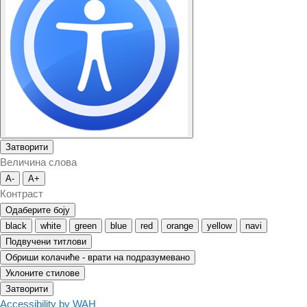
Затворити
Величина слова
A-
A+
Контраст
Одаберите боју
black
white
green
blue
red
orange
yellow
navi
Подвучени титлови
Обриши колачиће - врати на подразумевано
Уклоните стилове
Затворити
Accessibility by WAH