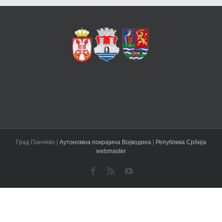
Град Панчево |
Аутономна покрајина Војводина
|
Република Србија
webmaster
Facebook
Rss
YouTube