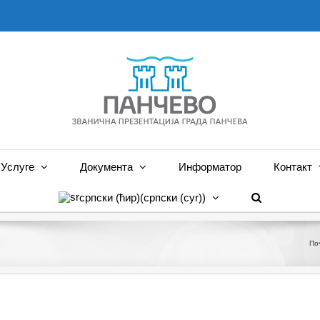
Услуге
Документа
Информатор
Контакт
српски (ћир)
(
српски (cyr)
)
По