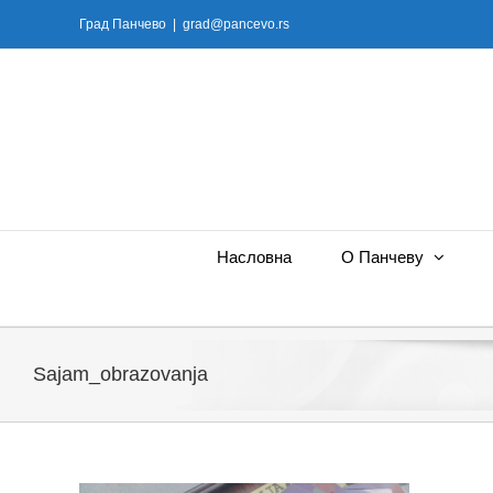
Skip
Град Панчево
|
grad@pancevo.rs
to
content
Насловна
О Панчеву
Sajam_obrazovanja