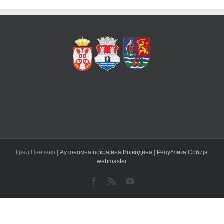
Град Панчево |
Аутономна покрајина Војводина
|
Република Србија
webmaster
Facebook
Rss
YouTube