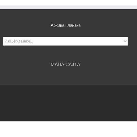
Архива чланака
Архива
чланака
МАПА САЈТА