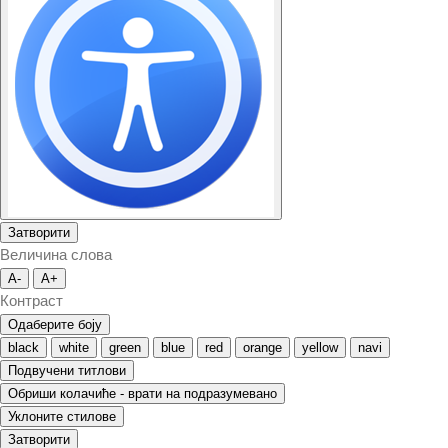
Затворити
Величина слова
A-
A+
Контраст
Одаберите боју
black
white
green
blue
red
orange
yellow
navi
Подвучени титлови
Обриши колачиће - врати на подразумевано
Уклоните стилове
Затворити