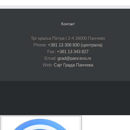
Контакт
Трг краља Петра I 2-4 26000 Панчево
Phone:
+381 13 308 830 (централа)
Fax:
+381 13 343 827
Email:
grad@pancevo.rs
Web:
Сајт Града Панчева