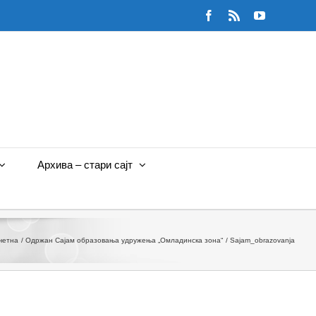
Facebook
Rss
YouTube
Архива – стари сајт
четна
Одржан Сајам образовања удружења „Омладинска зона“
Sajam_obrazovanja