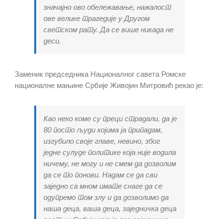
значајно ово обележавање, нажалост
ове велике трагедије у Другом
светском рату. Да се више никада не
деси.
Заменик председника Националног савета Ромске
националне мањине Србије Живојин Митровић рекао је:
Као неко коме су преци страдали, да је
80 посто људи којима ја припадам,
изгубило своје главе, невино, због
једне сулуде политике која није водила
ничему, не могу и не смем да дозволим
да се то понови. Надам се да сви
заједно са мном имате снаге да се
одупремо том злу и да дозволимо да
наша деца, ваша деца, заједничка деца