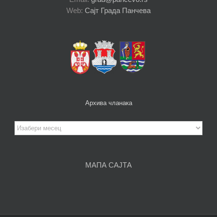
Web:
Сајт Града Панчева
Архива чланака
Архива
чланака
МАПА САЈТА