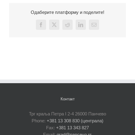
Одаберите платформу и поделите!
Facebook
X
Reddit
LinkedIn
Email
Контакт
Трг краља Петра I 2-4 26000 Панчево
Phone:
+381 13 308 830 (централа)
Fax:
+381 13 343 827
Email:
grad@pancevo.rs