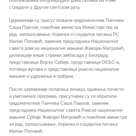
обележавања Међународног дана сећања на Роме
страдале у Другом светском рату.
Церемонији су присуствовали градоначелник Панчева
Саша Павлов, помоћник министра Министарства за
рад, запошљавање, борачка и социјална питања РС
Милан Поповић, заменик председника Националног
савета ромске националне мањине Живојин Митровић,
делегације више страних амбасада у Београду,
представници Војске Србије, представници ОЕБС-а,
потомци жртава и представници ромске националне
мањине и удружења и грађани.
После церемоније полагања венаца, одавања почасти
и уметничког програма, присутнима су се обратили
градоначелник Панчева Саша Павлов, заменик
председника Националног савета Ромске националне
мањине Србије Живојин Митровић и помоћник министра
за рад, запошљавање, борачка и социјална питања
Милан Поповић.