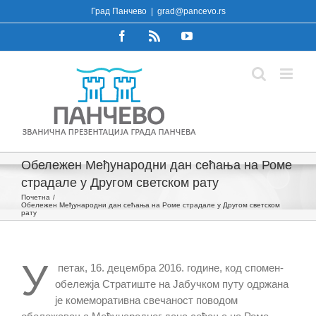
Skip
Град Панчево
|
grad@pancevo.rs
to
Facebook
Rss
YouTube
content
Обележен Међународни дан сећања на Роме
страдале у Другом светском рату
Почетна
Обележен Међународни дан сећања на Роме страдале у Другом светском
рату
У
петак, 16. децембра 2016. године, код спомен-
обележја Стратиште на Јабучком путу одржана
је комеморативна свечаност поводом