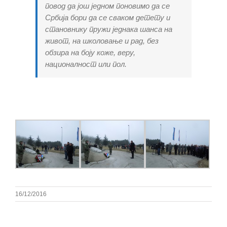
повод да још једном поновимо да се
Србија бори да се сваком детету и
становнику пружи једнака шанса на
живот, на школовање и рад, без
обзира на боју коже, веру,
националност или пол.
16/12/2016