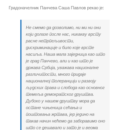
Градоначелник Панчева Саша Павлов рекао је:
Не смемо да дозволимо, ни ми ни они
који долазе после нас, никакву врсту
расне нетрпељивости,
дискриминације и било које врсте
насиља. Наша мала заједница као што
је град Панчево, али и као што је
држава Србија, уважава националне
различитости, много придаје
националној толеранцији и развоју
људских права и слобода као основног
темеља демократског друштва.
Дубоко у нашем друштву мора да
остане чињеница сећања и
поштовања жртава, јер једино на
такав начин нећемо да заборавимо оно
што се дешавало и зато је и веома