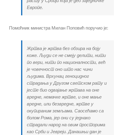
расту у Србији која је део заједничке
Европе.
Помоћник министра Милан Поповић поручио је:
Жртва је жртва без обзира на боју
коже. Људи се не смеју делити, нити
по вери, нити по националности, већ
је човечност оно што нас чини
људима. Врхунац геноцидног
страдања у Другом светском рату и
јесте био одвајање жртава на оне
вредне, немачке жртве, и оне мање
вредне, или безвредне, жртве у
окупираним земљама. Саосећамо са
болом Рома, јер они су једнако
страдали народ на овим просторима
као Срби и Јевреји. Данашњи дан је