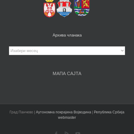
Архива чланака
Архива
чланака
МАПА САЈТА
Град Панчево |
Аутономна покрајина Војводина
|
Република Србија
webmaster
Facebook
Rss
YouTube