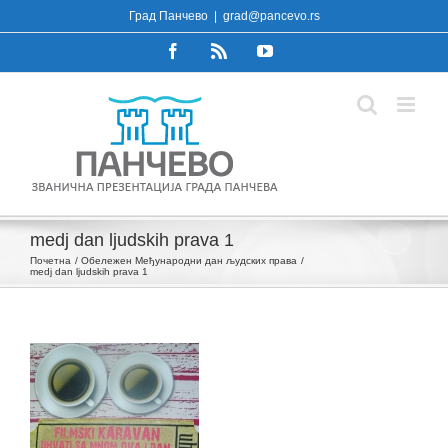
Skip
Град Панчево
|
grad@pancevo.rs
to
Facebook
Rss
YouTube
content
medj dan ljudskih prava 1
Почетна
Обележен Међународни дан људских права
medj dan ljudskih prava 1