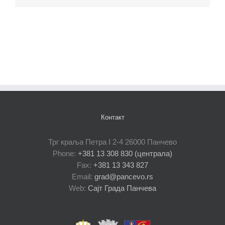
Контакт
Трг краља Петра I 2-4 26000 Панчево
Phone:
+381 13 308 830 (централа)
Fax:
+381 13 343 827
Email:
grad@pancevo.rs
Web:
Сајт Града Панчева