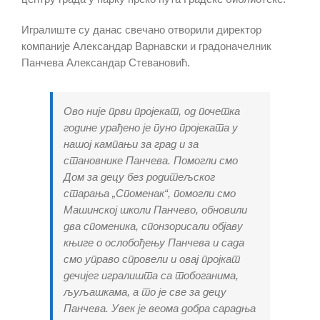
Игралиште су данас свечано отворили директор
компаније Александар Варнавски и градоначелник
Панчева Александар Стевановић.
Ово није први пројекат, од почетка
године урађено је пуно пројеката у
нашој кампањи за град и за
становнике Панчева. Помогли смо
Дом за децу без родитељског
старања „Споменак“, помогли смо
Машинској школи Панчево, обновили
два споменика, спонзорисали објаву
књиге о ослобођењу Панчева и сада
смо управо спровели и овај пројкат
дечијег игралишта са тобоганима,
љуљашкама, а то је све за децу
Панчева. Увек је веома добра сарадња