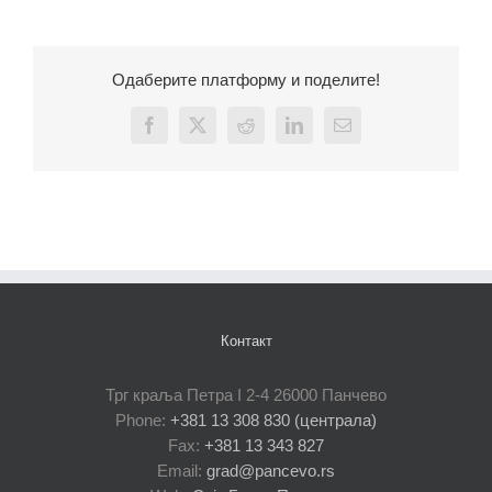
Одаберите платформу и поделите!
Facebook
X
Reddit
LinkedIn
Email
Контакт
Трг краља Петра I 2-4 26000 Панчево
Phone:
+381 13 308 830 (централа)
Fax:
+381 13 343 827
Email:
grad@pancevo.rs