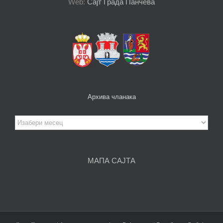
Web:
Сајт Града Панчева
Архива чланака
Архива
чланака
МАПА САЈТА