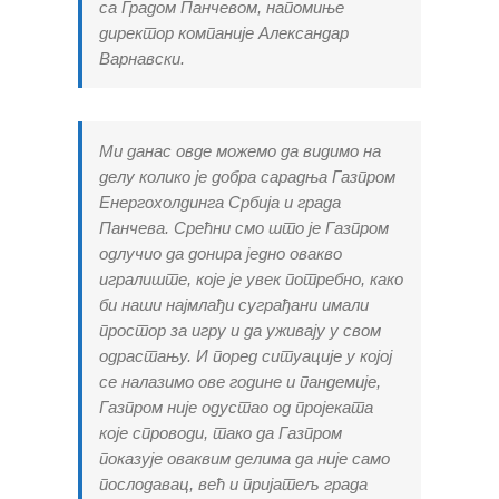
са Градом Панчевом, напомиње
директор компаније Александар
Варнавски.
Ми данас овде можемо да видимо на
делу колико је добра сарадња Газпром
Енергохолдинга Србија и града
Панчева. Срећни смо што је Газпром
одлучио да донира једно овакво
игралиште, које је увек потребно, како
би наши најмлађи суграђани имали
простор за игру и да уживају у свом
одрастању. И поред ситуације у којој
се налазимо ове године и пандемије,
Газпром није одустао од пројеката
које спроводи, тако да Газпром
показује оваквим делима да није само
послодавац, већ и пријатељ града