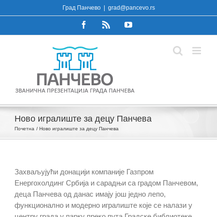
Skip
Град Панчево
|
grad@pancevo.rs
to
Facebook
Rss
YouTube
content
Ново игралиште за децу Панчева
Почетна
Ново игралиште за децу Панчева
Захваљујући донацији компаније Газпром
Енергохолдинг Србија и сарадњи са градом Панчевом,
деца Панчева од данас имају још једно лепо,
функционално и модерно игралиште које се налази у
центру града у парку преко пута Градске библиотеке.