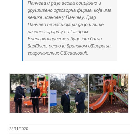
Панчева и да је веома социјално и
друштвено одговорна фирма, која има
велике планове у Панчеву. Град
Панчево ће настојати да још више
развије сарадњу са Газпром
Енергохолдингом и буде још бољи
партнер, рекао је приликом отварања
градоначелник Стевановић.
25/11/2020