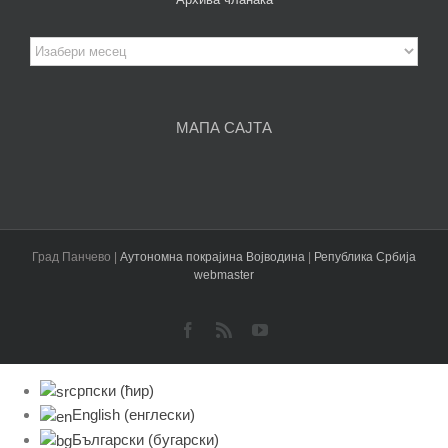
Архива
чланака
МАПА САЈТА
Град Панчево |
Аутономна покрајина Војводина
|
Република Србија
webmaster
Facebook
Rss
YouTube
српски (ћир)
English
(
енглески
)
Български
(
бугарски
)