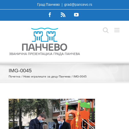
Skip
Град Панчево
|
grad@pancevo.rs
to
Facebook
Rss
YouTube
content
IMG-0045
Почетна
Ново игралиште за децу Панчева
IMG-0045