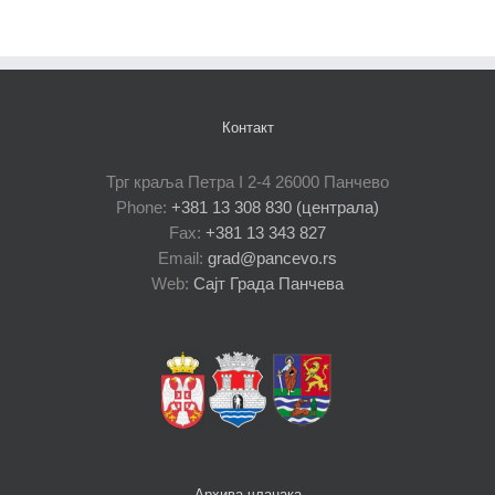
Контакт
Трг краља Петра I 2-4 26000 Панчево
Phone:
+381 13 308 830 (централа)
Fax:
+381 13 343 827
Email:
grad@pancevo.rs
Web:
Сајт Града Панчева
Архива чланака