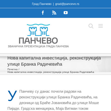
Skip
Град Панчево
|
grad@pancevo.rs
to
Facebook
Rss
YouTube
content
Нова капитална инвестиција, реконструкција
улице Бранка Радичевића
Почетна
Нова капитална инвестиција, реконструкција улице Бранка Радичевића
У
Панчеву су данас почели радови на
реконструкцији улице Бранка Радичевића, на
деоници од Браће Јовановића до улице Моше
Пијаде. Градска менаџерка, Маја Витман током