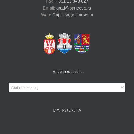
Fax:
+381 13 343 827
Email:
grad@pancevo.rs
Web:
Сајт Града Панчева
Архива чланака
Архива
чланака
МАПА САЈТА