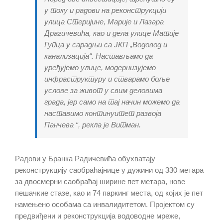
у току и радови на реконструкцији
улица Стеријине, Марије и Лазара
Драгичевића, као и дела улице Матије
Гупца у сарадњи са ЈКП „Водовод и
канализација“. Настављамо да
уређујемо улице, модернизујемо
инфраструктуру и стварамо боље
услове за живот у свим деловима
града, јер само на тај начин можемо да
наставимо континуитет развоја
Панчева “, рекла је Витман.
Радови у Бранка Радичевића обухватају
реконструкцију саобраћајнице у дужини од 330 метара
за двосмерни саобраћај ширине пет метара, нове
пешачкие стазе, као и 74 паркинг места, од којих је пет
намењено особама са инвалидитетом. Пројектом су
предвиђени и реконструкција водоводне мреже,