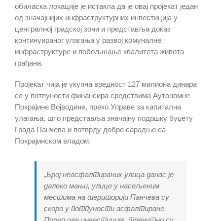
обиласка локације је истакла да је овај пројекат један
од значајнијих инфраструктурних инвестиција у
централној градској зони и представља доказ
континуираног улагања у развој комуналне
инфраструктуре и побољшање квалитета живота
грађана.
Пројекат чија је укупна вредност 127 милиона динара
се у потпуности финансира средствима Аутономне
Покрајине Војводине, преко Управе за капитална
улагања, што представља значајну подршку буџету
Града Панчева и потврду добре сарадње са
Покрајинском владом.
„Број неасфалтираних улица данас је
далеко мањи, улице у насељеним
местима на територији Панчева су
скоро у потпуности асфалтиране.
Поред ове инвестиције, тренутно су