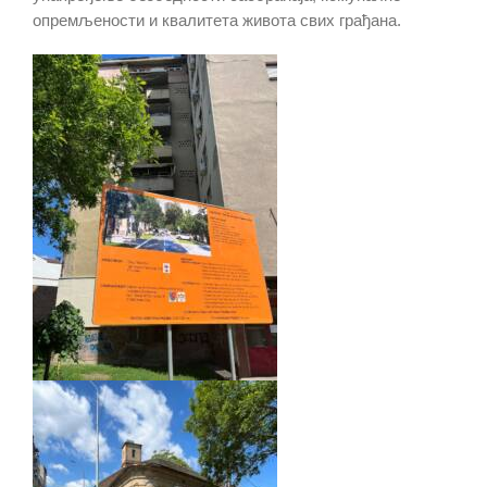
опремљености и квалитета живота свих грађана.