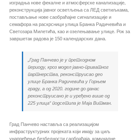
изградња нове фекалне и атмосферске канализације,
реконструкција јавног осветљења са ЛЕД светиљкама,
постављање нове саобраћајне сигнализације и
семафора на раскрсници улица Бранка Радичевића и
Светозара Милетића, као и озелењавање улице. Рок за
завршетак радова је 150 календарских дана.
„Град Панчево је у претходном
периоду, кроз модел јавно-приватног
партнерства, реконструисао део
улице Бранка Радичевића у Горњем
граду, а од 2020. године до данас
реконструисано je и уређено више од
225 улица“ подсетила је Маја Витман.
Град Панчево наставља са реализацијом
инфраструктурних пројеката који имају за циљ
унапређење безбедности саобраћаја, комуналне