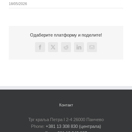
18/05/2026
Одаберите платформу и поделите!
Facebook
X
Reddit
LinkedIn
Email
Контакт
Трг краља Петра I 2-4 26000 Панчево
Phone:
+381 13 308 830 (централа)