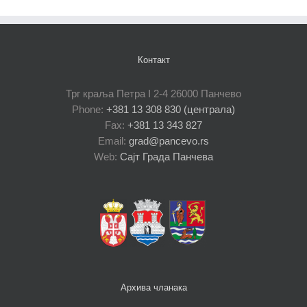
Контакт
Трг краља Петра I 2-4 26000 Панчево
Phone:
+381 13 308 830 (централа)
Fax:
+381 13 343 827
Email:
grad@pancevo.rs
Web:
Сајт Града Панчева
Архива чланака