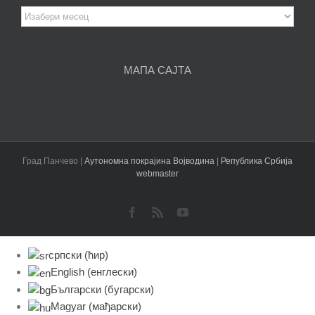
Архива
чланака
МАПА САЈТА
Град Панчево |
Аутономна покрајина Војводина
|
Република Србија
webmaster
Facebook
Rss
YouTube
српски (ћир)
English
(
енглески
)
Български
(
бугарски
)
Magyar
(
мађарски
)