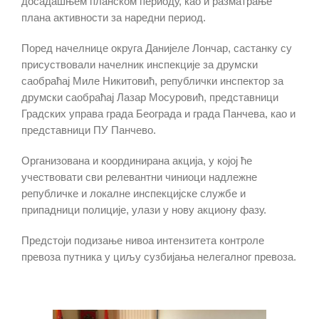
досадашњем планском периоду, као и разматрање
плана активности за наредни период.
Поред начелнице округа Данијеле Лончар, састанку су
присуствовали начелник инспекције за друмски
саобраћај Миле Никитовић, републички инспектор за
друмски саобраћај Лазар Мосуровић, представници
Градских управа града Београда и града Панчева, као и
представници ПУ Панчево.
Организована и координирана акција, у којој ће
учествовати сви релевантни чиниоци надлежне
републичке и локалне инспекцијске службе и
припадници полиције, улази у нову акциону фазу.
Предстоји подизање нивоа интензитета контроле
превоза путника у циљу сузбијања нелегалног превоза.