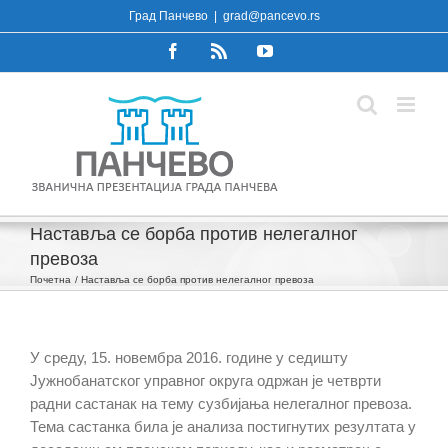
Skip
Град Панчево
|
grad@pancevo.rs
to
Facebook
Rss
YouTube
content
Наставља се борба против нелегалног
превоза
Почетна
Наставља се борба против нелегалног превоза
У среду, 15. новембра 2016. године у седишту
Јужнобанатског управног округа одржан је четврти
радни састанак на тему сузбијања нелегалног превоза.
Тема састанка била је анализа постигнутих резултата у