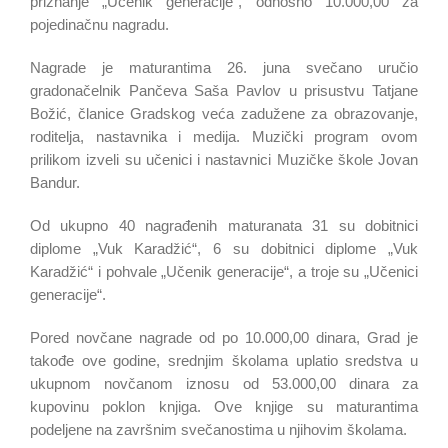
priznanje „Učenik generacije“, odnosno 10.000,00 za
pojedinačnu nagradu.
Nagrade je maturantima 26. juna svečano uručio
gradonačelnik Pančeva Saša Pavlov u prisustvu Tatjane
Božić, članice Gradskog veća zadužene za obrazovanje,
roditelja, nastavnika i medija. Muzički program ovom
prilikom izveli su učenici i nastavnici Muzičke škole Jovan
Bandur.
Od ukupno 40 nagrađenih maturanata 31 su dobitnici
diplome „Vuk Karadžić“, 6 su dobitnici diplome „Vuk
Karadžić“ i pohvale „Učenik generacije“, a troje su „Učenici
generacije“.
Pored novčane nagrade od po 10.000,00 dinara, Grad je
takođe ove godine, srednjim školama uplatio sredstva u
ukupnom novčanom iznosu od 53.000,00 dinara za
kupovinu poklon knjiga. Ove knjige su maturantima
podeljene na završnim svečanostima u njihovim školama.