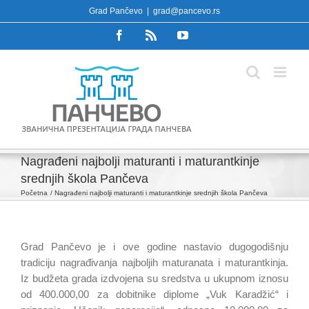
Skip
Grad Pančevo
|
grad@pancevo.rs
to
Facebook
Rss
YouTube
content
Nagrađeni najbolji maturanti i maturantkinje
srednjih škola Pančeva
Početna
Nagrađeni najbolji maturanti i maturantkinje srednjih škola Pančeva
Grad Pančevo je i ove godine nastavio dugogodišnju
tradiciju nagrađivanja najboljih maturanata i maturantkinja.
Iz budžeta grada izdvojena su sredstva u ukupnom iznosu
od 400.000,00 za dobitnike diplome „Vuk Karadžić“ i