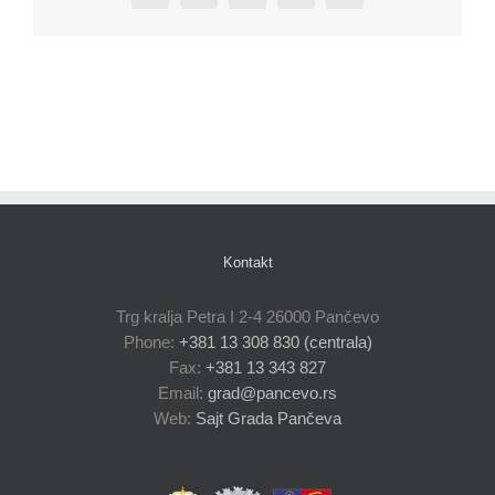
Kontakt
Trg kralja Petra I 2-4 26000 Pančevo
Phone:
+381 13 308 830 (centrala)
Fax:
+381 13 343 827
Email:
grad@pancevo.rs
Web:
Sajt Grada Pančeva