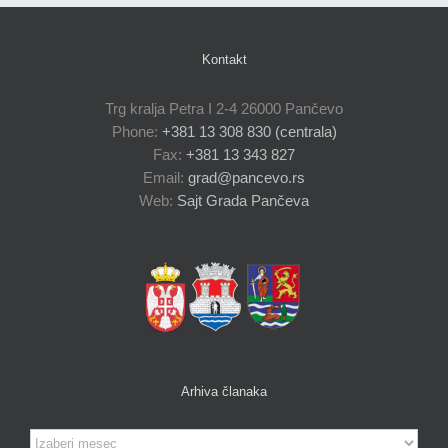
Kontakt
Trg kralja Petra I 2-4 26000 Pančevo
Phone:
+381 13 308 830 (centrala)
Fax:
+381 13 343 827
Email:
grad@pancevo.rs
Web:
Sajt Grada Pančeva
Arhiva članaka
Arhiva