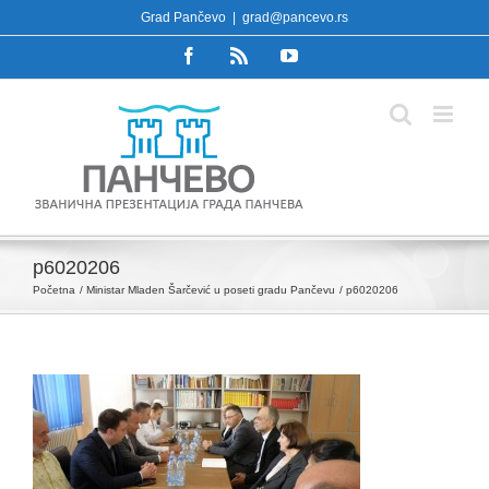
Skip
Grad Pančevo
|
grad@pancevo.rs
to
Facebook
Rss
YouTube
content
p6020206
Početna
Ministar Mladen Šarčević u poseti gradu Pančevu
p6020206