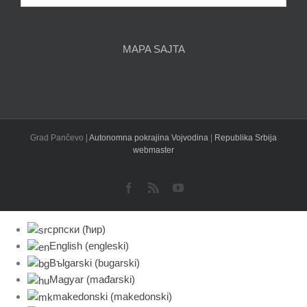
članaka
MAPA SAJTA
Grad Pančevo |
Autonomna pokrajina Vojvodina
|
Republika Srbija
webmaster
Facebook
Rss
YouTube
српски (ћир)
English
(
engleski
)
Bъlgarski
(
bugarski
)
Magyar
(
mađarski
)
makedonski
(
makedonski
)