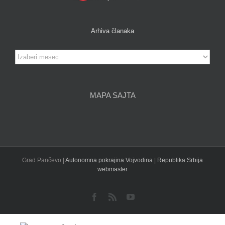
Arhiva članaka
Arhiva
članaka
MAPA SAJTA
Grad Pančevo |
Autonomna pokrajina Vojvodina
|
Republika Srbija
webmaster
Facebook
Rss
YouTube