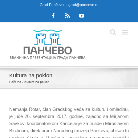
Skip
Grad Pančevo
|
grad@pancevo.rs
to
Facebook
Rss
YouTube
content
Kultura na poklon
Početna
Kultura na poklon
Nemanja Rotar, član Gradskog veća za kulturu i omladinu,
je juče 26. septembra 2017. godine, zajedno sa Mirjanom
Savkov, koordinatorkom Kancelarije za mlade i Miroslavom
Birclinom, direktorom Narodnog muzeja Pančevo, obišao tri
srednje škole u Pančevu, povodom promocije projekta