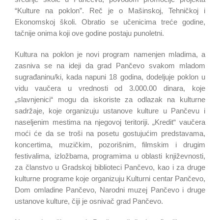
“Kulture na poklon”. Reč je o Mašinskoj, Tehničkoj i
Ekonomskoj školi. Obratio se učenicima treće godine,
tačnije onima koji ove godine postaju punoletni.
Kultura na poklon je novi program namenjen mladima, a
zasniva se na ideji da grad Pančevo svakom mladom
sugrađaninu/ki, kada napuni 18 godina, dodeljuje poklon u
vidu vaučera u vrednosti od 3.000.00 dinara, koje
„slavnjenici“ mogu da iskoriste za odlazak na kulturne
sadržaje, koje organizuju ustanove kulture u Pančevu i
naseljenim mestima na njegovoj teritoriji. „Kredit“ vaučera
moći će da se troši na posetu gostujućim predstavama,
koncertima, muzičkim, pozorišnim, filmskim i drugim
festivalima, izložbama, programima u oblasti književnosti,
za članstvo u Gradskoj biblioteci Pančevo, kao i za druge
kulturne programe koje organizuju Kulturni centar Pančevo,
Dom omladine Pančevo, Narodni muzej Pančevo i druge
ustanove kulture, čiji je osnivač grad Pančevo.