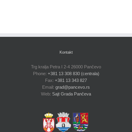
Kontakt
Trg kralja Petra I 2-4 26000 Pančevo
Phone:
+381 13 308 830 (centrala)
Fax:
+381 13 343 827
Email:
grad@pancevo.rs
Web:
Sajt Grada Pančeva