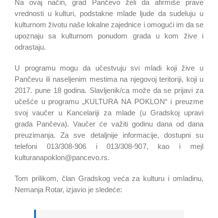
Na ovaj način, grad Pančevo želi da afirmiše prave
vrednosti u kulturi, podstakne mlade ljude da sudeluju u
kulturnom životu naše lokalne zajednice i omogući im da se
upoznaju sa kulturnom ponudom grada u kom žive i
odrastaju.
U programu mogu da učestvuju svi mladi koji žive u
Pančevu ili naseljenim mestima na njegovoj teritoriji, koji u
2017. pune 18 godina. Slavljenik/ca može da se prijavi za
učešće u programu „KULTURA NA POKLON“ i preuzme
svoj vaučer u Kancelariji za mlade (u Gradskoj upravi
grada Pančeva). Vaučer će važiti godinu dana od dana
preuzimanja. Za sve detaljnije informacije, dostupni su
telefoni 013/308-906 i 013/308-907, kao i mejl
kulturanapoklon@pancevo.rs.
Tom prilikom, član Gradskog veća za kulturu i omladinu,
Nemanja Rotar, izjavio je sledeće: