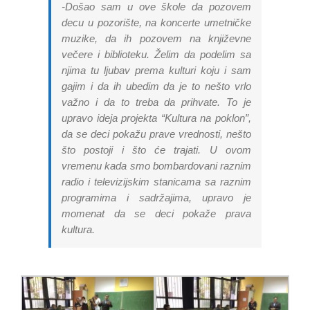
-Došao sam u ove škole da pozovem
decu u pozorište, na koncerte umetničke
muzike, da ih pozovem na književne
večere i biblioteku. Želim da podelim sa
njima tu ljubav prema kulturi koju i sam
gajim i da ih ubedim da je to nešto vrlo
važno i da to treba da prihvate. To je
upravo ideja projekta “Kultura na poklon”,
da se deci pokažu prave vrednosti, nešto
što postoji i što će trajati. U ovom
vremenu kada smo bombardovani raznim
radio i televizijskim stanicama sa raznim
programima i sadržajima, upravo je
momenat da se deci pokaže prava
kultura.