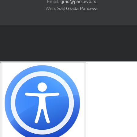
Email:
grad@pancevo.rs
Web:
Sajt Grada Pančeva