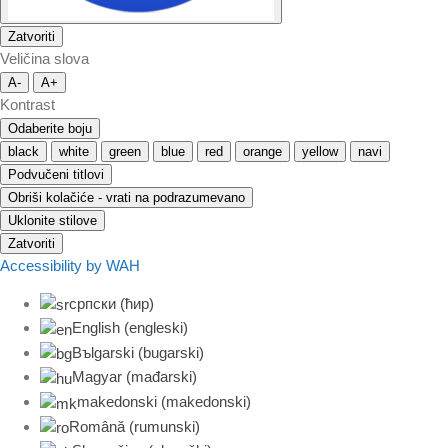
Zatvoriti
Veličina slova
A-
A+
Kontrast
Odaberite boju
black
white
green
blue
red
orange
yellow
navi
Podvučeni titlovi
Obriši kolačiće - vrati na podrazumevano
Uklonite stilove
Zatvoriti
Accessibility by WAH
српски (ћир)
English
(
engleski
)
Bъlgarski
(
bugarski
)
Magyar
(
mađarski
)
makedonski
(
makedonski
)
Română
(
rumunski
)