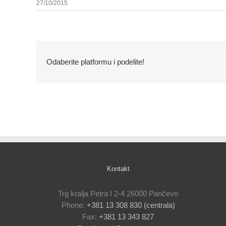
27/10/2015
Odaberite platformu i podelite!
Kontakt
Trg kralja Petra I 2-4 26000 Pančevo
Phone:
+381 13 308 830 (centrala)
Fax:
+381 13 343 827