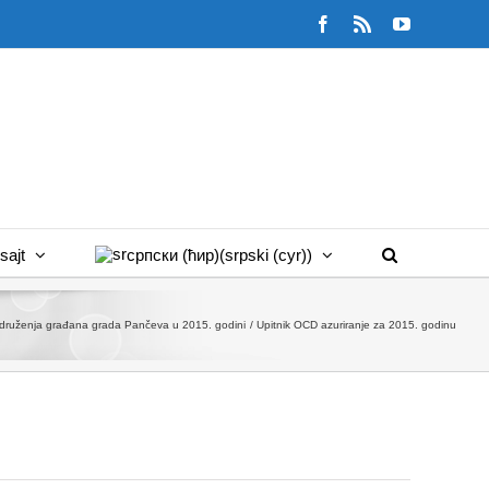
Facebook
Rss
YouTube
sajt
српски (ћир)
(
srpski (cyr)
)
udruženja građana grada Pančeva u 2015. godini
Upitnik OCD azuriranje za 2015. godinu