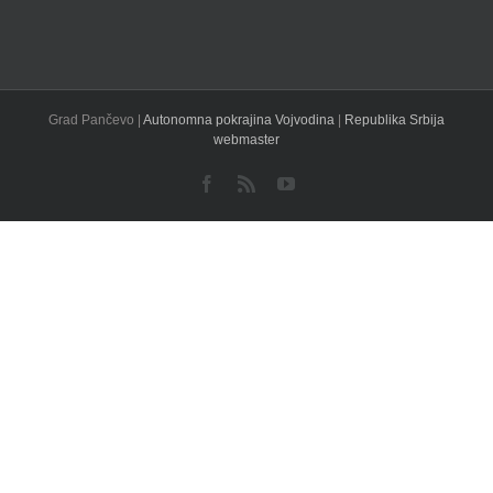
Grad Pančevo |
Autonomna pokrajina Vojvodina
|
Republika Srbija
webmaster
Facebook
Rss
YouTube