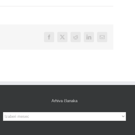
Facebook
X
Reddit
LinkedIn
Email
Arhiva članaka
Arhiva
članaka