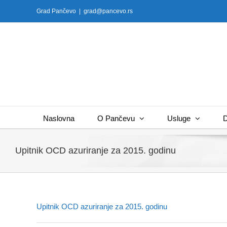
Skip
Grad Pančevo
|
grad@pancevo.rs
to
content
Naslovna
O Pančevu
Usluge
D
Upitnik OCD azuriranje za 2015. godinu
Upitnik OCD azuriranje za 2015. godinu