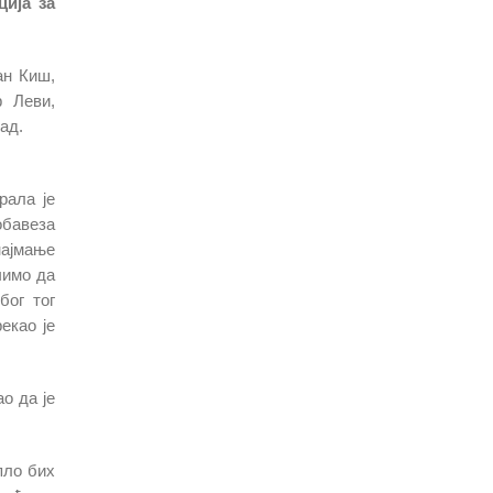
ција за
ан Киш,
ф Леви,
ад.
рала је
обавеза
најмање
чимо да
бог тог
екао је
о да је
пло бих