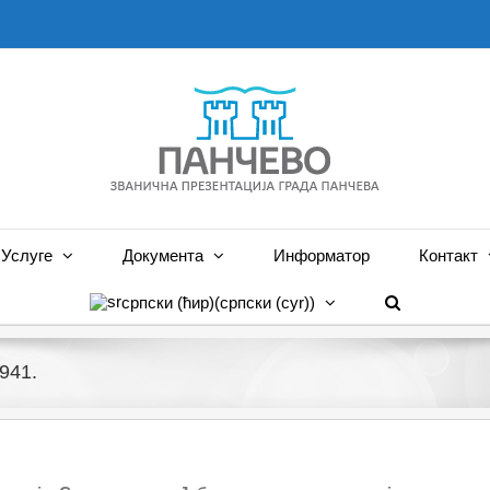
Услуге
Документа
Информатор
Контакт
српски (ћир)
(
српски (cyr)
)
941.