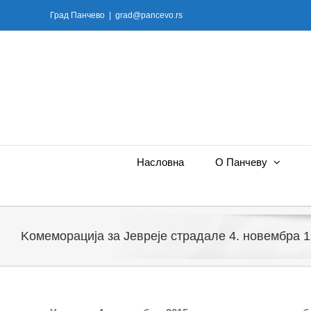
Skip
Град Панчево
|
grad@pancevo.rs
to
content
Насловна
О Панчеву
Kомеморација за Jевреје страдале 4. новембра 1