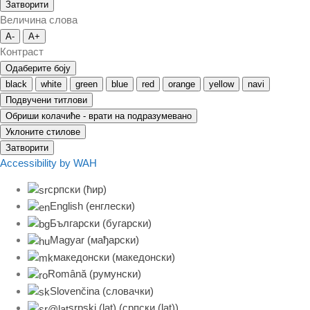
Затворити
Величина слова
A-
A+
Контраст
Одаберите боју
black
white
green
blue
red
orange
yellow
navi
Подвучени титлови
Обриши колачиће - врати на подразумевано
Уклоните стилове
Затворити
Accessibility by WAH
српски (ћир)
English
(
енглески
)
Български
(
бугарски
)
Magyar
(
мађарски
)
македонски
(
македонски
)
Română
(
румунски
)
Slovenčina
(
словачки
)
srpski (lat)
(
српски (lat)
)