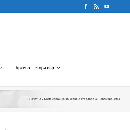
Facebook
Rss
YouTube
Архива – стари сајт
Почетна
Kомеморација за Jевреје страдале 4. новембра 1941.