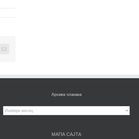
edIn
Email
Архива чланака
Архива
чланака
МАПА САЈТА