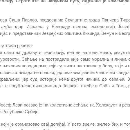
бележју Стратиште на Јабучком путу, одржана је комемора
чева Саша Павлов, председник Скупштине града Панчева Тигр
 амбасадор Израела у Београду његова екселенција Јосе
јас и представници Јеврејских општина Кикинда, Земун и Беогр
сутнима речима:
е само на државу и територију, већ ни на голи живот, резулти
суровости. Сећање на пострадале није само морална и лична 
њиховим породицама, које су живот наставиле у болу, то је и 
о заиста никада не понови, јер оваквим јавним чином ми сведо
орављени, јер суд историје нема другог начина до сећања. З
е је погубљено више хиљада Јевреја, такође и Срба и Рома, р
осеф Леви позвао је на колективно сећање на Холокауст и река
е Републике Србије.
ји је организовао овај догађај. У исто време, желео бих и то