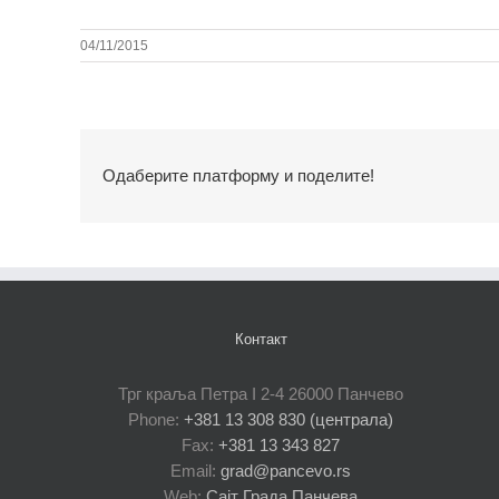
04/11/2015
Одаберите платформу и поделите!
Контакт
Трг краља Петра I 2-4 26000 Панчево
Phone:
+381 13 308 830 (централа)
Fax:
+381 13 343 827
Email:
grad@pancevo.rs
Web:
Сајт Града Панчева