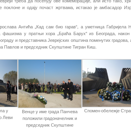
вреји треба да посећују ове комеморације, али исто тако, хр
е поклоне и одају почаст жртвама, истакао је амбасадор Из
ослава Антића „Кад сам био гарав“, а уметница Габријела 
а фашизма у пратњи хора „Браћа Барух“ из Београда, након 
граду и представника Јеврејских општина поменутих градова, 
ша Павлов и председник Скупштине Тигран Киш.
ла у
Спомен-обележје Стр
Венце у име града Панчева
ф Леви
положили градоначелник и
председник Скупштине