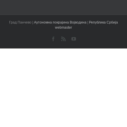
Град Панчево |
Аутономна покрајина Војводина
|
Република Србија
webmaster
Facebook
Rss
YouTube