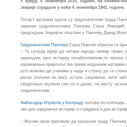
У среду, 4. новембра 2015. године, на спомен-о
Јевреје страдале у ноћи 4. новембра 1941. године.
Почаст жртвама одали су градоначелник града Пан
заменик градоначелника Панчева Саша Левнајић,
председник Јеврејске општине у Панчеву Давид Монти
Градоначелник Панчева
Саша Павлов обратио се при
– Та сулуда идеја да читави народи немају право н
одмаздом, кроз историју незабележеном по начину 
изражавања пријатељства према недужним жртвама и 
што можемо да учинимо у нади и страху да се сличн
ратни злочини не могу остати сакривени, нити заб
сведочења окупили смо се и данас, на месту на ком
градоначелник.
Амбасадор Израела у Београду
његова екселенција Ј
ово део заједничке историје и страдања и део историј
– Желим овом приликом да захвалим граду Панчеву ко