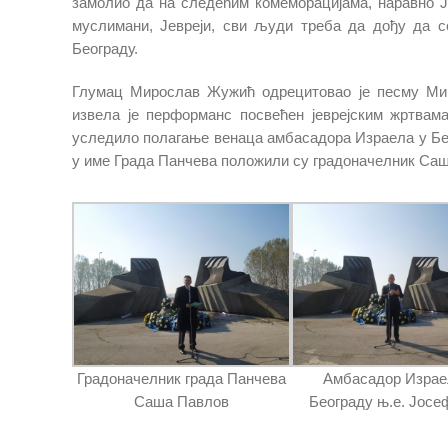
замолио да на следећим комеморацијама, наравно Је
муслимани, Јевреји, сви људи треба да дођу да с
Београду.
Глумац Мирослав Жужић одрецитовао је песму Мир
извела је перформанс посвећен јеврејским жртвам
уследило полагање венаца амбасадора Израела у Бео
у име Града Панчева положили су градоначелник Са
Градоначелник града Панчева
Амбасадор Израе
Саша Павлов
Београду њ.e. Јосе