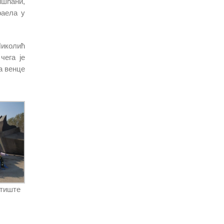
ишћани,
раела у
Николић
чега је
а венце
атиште