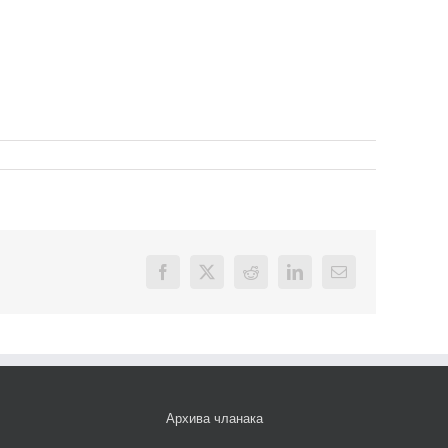
Facebook
X
Reddit
LinkedIn
Email
Архива чланака