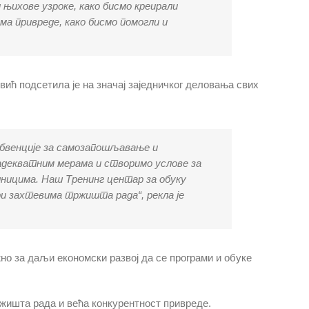
 њихове узроке, како бисмо креирали
ма привреде, како бисмо помогли и
ић подсетила је на значај заједничког деловања свих
убвенције за самозапошљавање и
 адекватним мерама и створимо услове за
дницима. Наш Тренинг центар за обуку
ри захтевима тржишта рада“, рекла је
но за даљи економски развој да се програми и обуке
ржишта рада и већа конкурентност привреде.