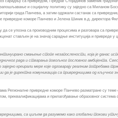
оз сарадњу са привредом, Предраг Стојадинов заменик градона
, запошљавање и социјалну политику су заједно са Миланом Бос
торији града Панчева, а затим одржали састанак са привредниц
е привредне коморе Панчево и Јелена Шиник в.д. директора Фи
ку да се упозна са производним процесима и разговара са привр
акценат стављен је на значај сарадње институција и привреде
онтинуирано смањење стопе незапослености, која је данас испо
једничког рада и стварања повољног пословног амбијента. Свесн
заједно креирали мере које одговарају реалним потребама трж
 да је директна комуникација са привредницима од кључног зна
ама Регионалне привредне коморе Панчево разматране су теме 
гом, преквалификацијама и прилагођавање образовног система 
привредницима, са циљем да разумемо како глобални токови утич