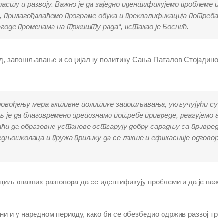
ту и развоју. Важно је да заједно идентификујемо проблеме и
, прилагођаваћемо програме обука и преквалификација потреба
агоде променама на тржишту рада“, истакао је Боснић.
д, запошљавање и социјалну политику Сања Паталов Стојадинов
провођењу мера активне политике запошљавања, укључујући с
 је да благовремено препознамо потребе привреде, реагујемо
аћи да образовне установе остварују добру сарадњу са привре
едњошколаца и пружа прилику да се лакше и ефикасније одгово
циљ оваквих разговора да се идентификују проблеми и да је важ
и и у наредном периоду, како би се обезбедио одржив развој т