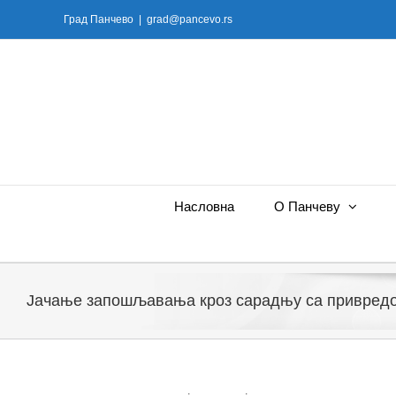
Skip
Град Панчево
|
grad@pancevo.rs
to
content
Насловна
О Панчеву
Јачање запошљавања кроз сарадњу са привред