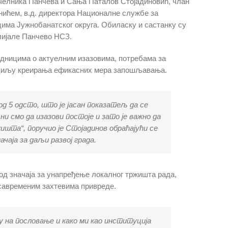
челника Панчева и Сања Паталов Стојадиновић, члан
нићем, в.д. директора Националне службе за
има Јужнобанатског округа. Обиласку и састанку су
лијале Панчево НСЗ.
едницима о актуелним изазовима, потребама за
 у циљу креирања ефикасних мера запошљавања.
д 5 одсто, што је јасан показатељ да се
и смо да изазови постоје и зато је важно да
ишта“, поручио је Стојадинов обраћајући се
чаја за даљи развој града.
од значаја за унапређење локалног тржишта рада,
савременим захтевима привреде.
у на пословање и како ми као институција