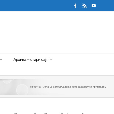
Facebook
Rss
YouTube
Архива – стари сајт
Почетна
Јачање запошљавања кроз сарадњу са привредом