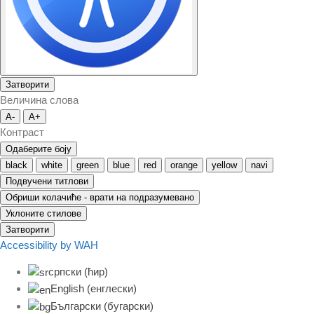
Затворити
Величина слова
A-
A+
Контраст
Одаберите боју
black
white
green
blue
red
orange
yellow
navi
Подвучени титлови
Обриши колачиће - врати на подразумевано
Уклоните стилове
Затворити
Accessibility by WAH
српски (ћир)
English
(
енглески
)
Български
(
бугарски
)