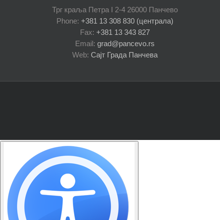
Трг краља Петра I 2-4 26000 Панчево
Phone:
+381 13 308 830 (централа)
Fax:
+381 13 343 827
Email:
grad@pancevo.rs
Web:
Сајт Града Панчева