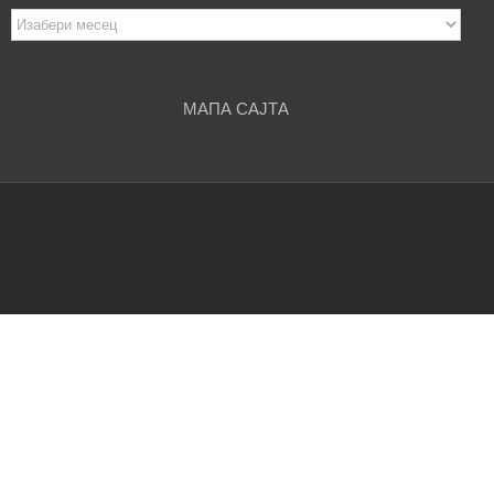
Архива
чланака
МАПА САЈТА