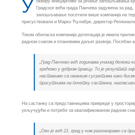
У
оквиру иницијативе за јачање запошљавања кр
Градског већа града Панчева задужена за рад
запошљавање посетили више компанија на тери
присуствовали и Марко Ћулибрк, директор Регионалн
Током обиласка компанија делегација је имала прили
радном снагом и плановима даљег развоја. Посебан 
„Град Панчево већ годинама уназад бележи к
крећемо у добром правцу. То је резултат за
наставимо са оваквим сусретима како бисмо 
присутнима на почетку састанка, нагласивши
На састанку са представницима привреде у просториј
укључујући и потребе за квалификованом радном сна
„Ово је већ 21. град у ком разговарамо са 