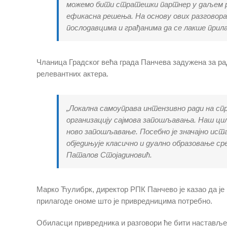
можемо бити стратешки партнер у даљем рас
ефикасна решења. На основу ових разговора
послодавцима и грађанима да се лакше прил
Чланица Градског већа града Панчева задужена за ра
релевантних актера.
„Локална самоуправа интензивно ради на с
организацију сајмова запошљавања. Наш циљ
ново запошљавање. Посебно је значајно ист
обједињује класично и дуално образовање ср
Паталов Стојадиновић.
Марко Ћулибрк, директор РПК Панчево је казао да је 
прилагоде ономе што је привредницима потребно.
Обиласци привредника и разговори ће бити настављен