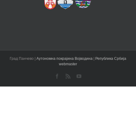
Град Панчево |
Аутономна покрајина Војводина
|
Република Србија
webmaster
Facebook
Rss
YouTube