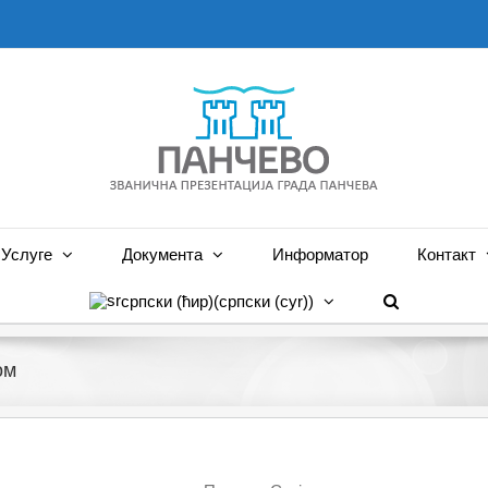
Услуге
Документа
Информатор
Контакт
српски (ћир)
(
српски (cyr)
)
ом