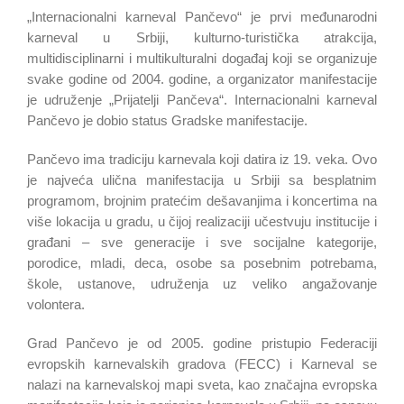
„Internacionalni karneval Pančevo“ je prvi međunarodni
karneval u Srbiji, kulturno-turistička atrakcija,
multidisciplinarni i multikulturalni događaj koji se organizuje
svake godine od 2004. godine, a organizator manifestacije
je udruženje „Prijatelji Pančeva“. Internacionalni karneval
Pančevo je dobio status Gradske manifestacije.
Pančevo ima tradiciju karnevala koji datira iz 19. veka. Ovo
je najveća ulična manifestacija u Srbiji sa besplatnim
programom, brojnim pratećim dešavanjima i koncertima na
više lokacija u gradu, u čijoj realizaciji učestvuju institucije i
građani – sve generacije i sve socijalne kategorije,
porodice, mladi, deca, osobe sa posebnim potrebama,
škole, ustanove, udruženja uz veliko angažovanje
volontera.
Grad Pančevo je od 2005. godine pristupio Federaciji
evropskih karnevalskih gradova (FECC) i Karneval se
nalazi na karnevalskoj mapi sveta, kao značajna evropska