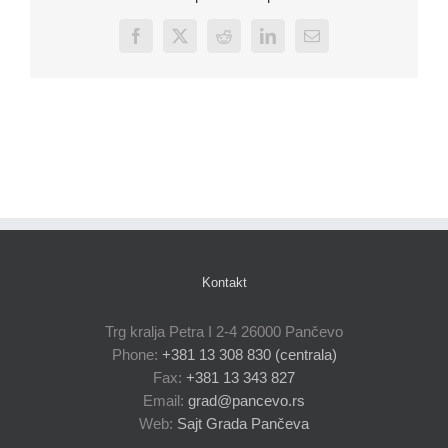
Facebook
X
Reddit
LinkedIn
Email
Kontakt
Trg kralja Petra I 2-4 26000 Pančevo
Phone:
+381 13 308 830 (centrala)
Fax:
+381 13 343 827
Email:
grad@pancevo.rs
Web:
Sajt Grada Pančeva