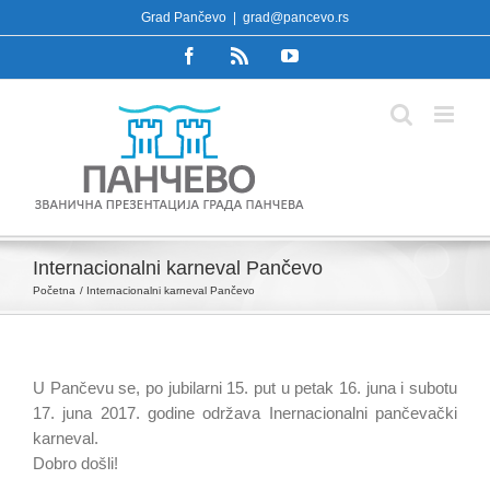
Skip
Grad Pančevo
|
grad@pancevo.rs
to
Facebook
Rss
YouTube
content
Internacionalni karneval Pančevo
Početna
Internacionalni karneval Pančevo
U Pančevu se, po jubilarni 15. put u petak 16. juna i subotu
17. juna 2017. godine održava Inernacionalni pančevački
karneval.
Dobro došli!