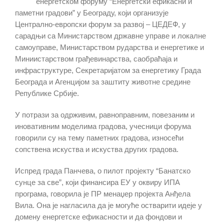
енергетском форуму “Енергетски ефикасни и
паметни градови” у Београду, који организује
Централно-европски форум за развој – ЦЕДЕФ, у
сарадњи са Министарством државне управе и локалне
самоуправе, Министарством рударства и енергетике и
Миниистарством грађевинарства, саобраћаја и
инфраструктуре, Секретаријатом за енергетику Града
Београда и Агенцијом за заштиту животне средине
Републике Србије.
У потрази за одрживим, равноправним, повезаним и
иновативним моделима градова, учесници форума
говорили су на тему паметних градова, износећи
сопствена искуства и искуства других градова.
Испред града Панчева, о пилот пројекту “Банатско
сунце за све”, који финансира ЕУ у оквиру ИПА
програма, говорила је ПР менаџер пројекта Анђела
Вила. Она је нагласила да је могуће остварити идеје у
домену енергетске ефикасности и да фондови и