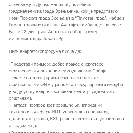
становању и Душко Радишић, помоћник
градоначелника града Зрењанина, који је представио
нови Пројекат града Зрењанина “Паметан град”. Фабиан
Гемса, трговински аташе Аустијске амбасаде, навео је
Беч и 22. дистрикт Аспен као добар пример
имплементације
Smart city
.
Циљ енергетског форума био је да:
-Представи примере добре праксе енергетске
ефикасности у локалним самоуправама Србије
– Укаже на значај примене мера енергетске
ефикасности и ОИЕ у јавном сектору, нарочито имајући
у виду улогу енергетског менаџмента у градовима и
општинама
-Нагласи неопходност коришћења напредних
технологија у сфери ИЦТ, управљања енергијом,
даљинског грејања, КХГ, јавног осветљења, управљања
отпадом и др.
-Укаже на моделе финансирања пројеката енергетске