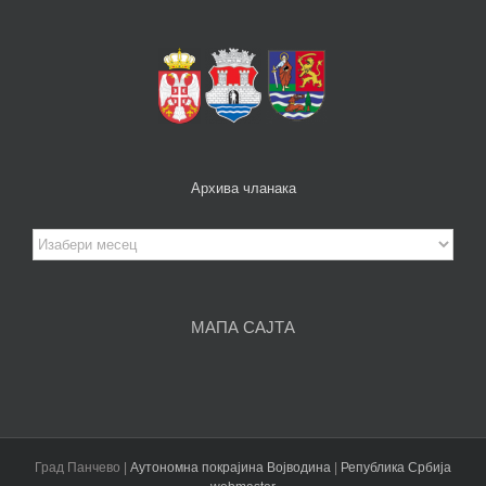
Архива чланака
Архива
чланака
МАПА САЈТА
Град Панчево |
Аутономна покрајина Војводина
|
Република Србија