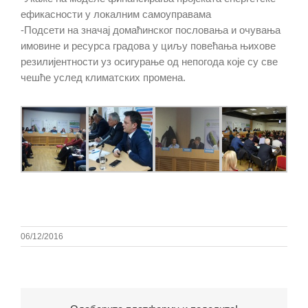
ефикасности у локалним самоуправама
-Подсети на значај домаћинског пословања и очувања
имовине и ресурса градова у циљу повећања њихове
резилијентности уз осигурање од непогода које су све
чешће услед климатских промена.
06/12/2016