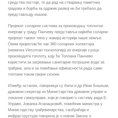
средства постоје, те да рад на стварању паметних
градова и борба за одржив развој не би требало да
представљају изазов.
Пројекат соларног система за производњу топлотне
енергије у граду Панчеву представља највећи соларни
пројекат таквог типа у новијој историји наше земље.
Овим пројектом ће чак 360 соларних колектора
(немачка
Viessman
технологија) из енергије сунца
производити топлоту, коју ће Топлана Панчево
користити за загревање санитарне потрошне воде за
грађане, али и за повећање ефикасности рада саме
топлане током грејне сезоне.
Између осталих, говорници су били и др Иван Бошњак,
државни секретар из Министарства државне управе и
локалне самоуправе, који је говорио о систему рада Е-
Управе, Јованка Атанацковић, помоћник министра у
Министарству грађевинарства, саобраћаја и
инфраструктуре говорила је о новом Закону о