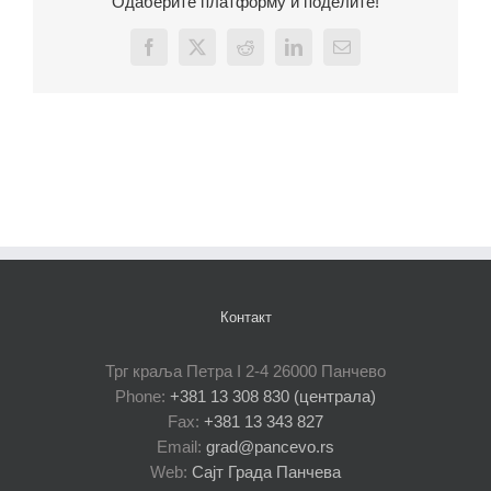
Одаберите платформу и поделите!
Facebook
X
Reddit
LinkedIn
Email
Контакт
Трг краља Петра I 2-4 26000 Панчево
Phone:
+381 13 308 830 (централа)
Fax:
+381 13 343 827
Email:
grad@pancevo.rs
Web:
Сајт Града Панчева