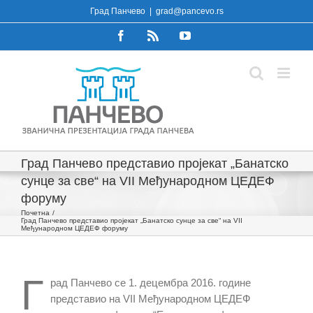
Skip
Град Панчево
|
grad@pancevo.rs
to
Facebook
Rss
YouTube
content
Град Панчево представио пројекат „Банатско
сунце за све“ на VII Међународном ЦЕДЕФ
форуму
Почетна
Град Панчево представио пројекат „Банатско сунце за све“ на VII
Међународном ЦЕДЕФ форуму
Г
рад Панчево се 1. децембра 2016. године
представио на VII Међународном ЦЕДЕФ