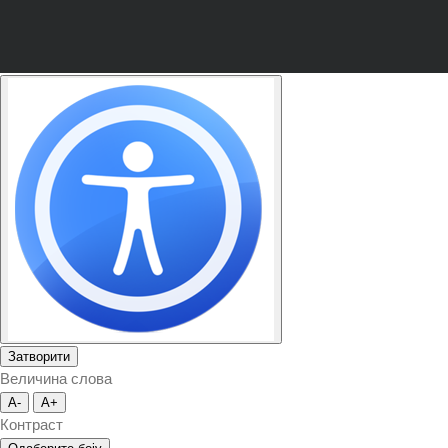
Затворити
Величина слова
A-
A+
Контраст