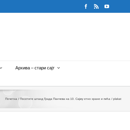
Facebook
Rss
YouTube
Архива – стари сајт
Почетна
Посетите штанд Града Панчева на 10. Сајму етно хране и пића
plakat