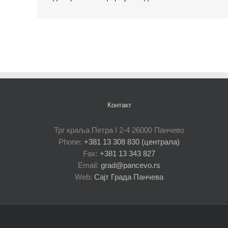
Контакт
Трг краља Петра I 2-4 26000 Панчево
Phone:
+381 13 308 830 (централа)
Fax:
+381 13 343 827
Email:
grad@pancevo.rs
Web:
Сајт Града Панчева