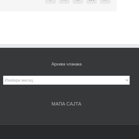
Facebook
X
Reddit
LinkedIn
Email
Архива чланака
Архива
чланака
МАПА САЈТА