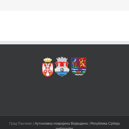
Град Панчево |
Аутономна покрајина Војводина
|
Република Србија
webmaster