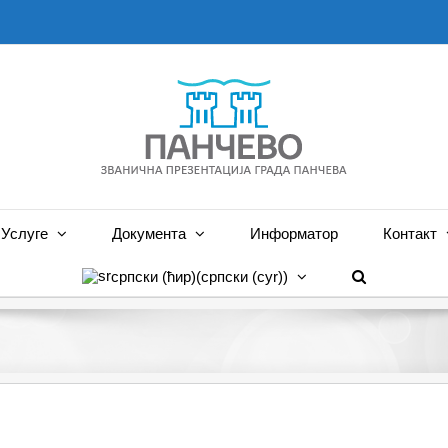
Услуге
Документа
Информатор
Контакт
српски (ћир)
(
српски (cyr)
)