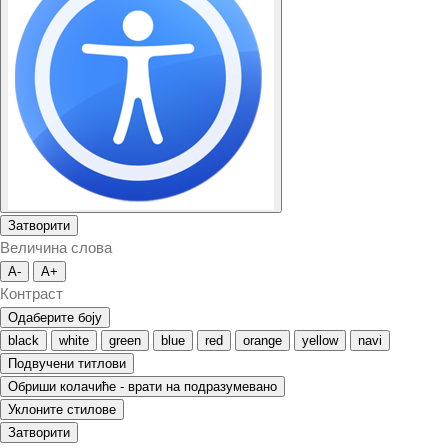
Затворити
Величина слова
A-
A+
Контраст
Одаберите боју
black
white
green
blue
red
orange
yellow
navi
Подвучени титлови
Обриши колачиће - врати на подразумевано
Уклоните стилове
Затворити