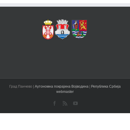
Град Панчево |
Аутономна покрајина Војводина
|
Република Србија
webmaster
Facebook
Rss
YouTube