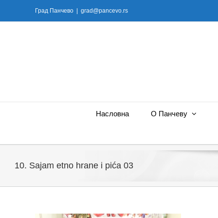
Skip
Град Панчево
|
grad@pancevo.rs
to
content
Насловна
О Панчеву
10. Sajam etno hrane i pića 03