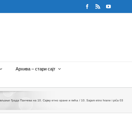
Facebook
Rss
YouTube
Архива – стари сајт
вљање Града Панчева на 10. Сајму етно хране и пића
10. Sajam etno hrane i pića 03