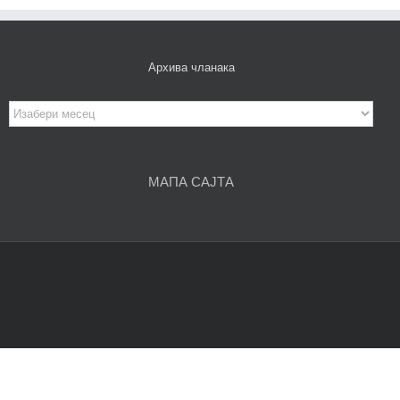
Архива чланака
Архива
чланака
МАПА САЈТА