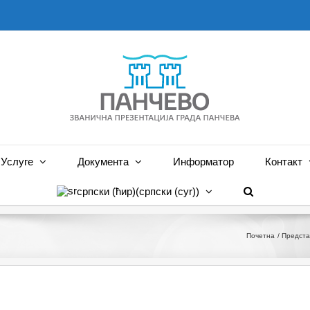
Услуге
Документа
Информатор
Контакт
српски (ћир)
(
српски (cyr)
)
Почетна
Предста