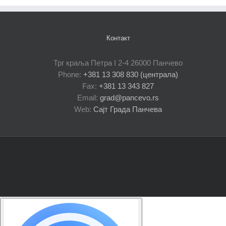
Контакт
Трг краља Петра I 2-4 26000 Панчево
Phone:
+381 13 308 830 (централа)
Fax:
+381 13 343 827
Email:
grad@pancevo.rs
Web:
Сајт Града Панчева