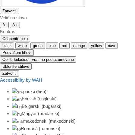
Zatvoriti
Veličina slova
A-
A+
Kontrast
Odaberite boju
black
white
green
blue
red
orange
yellow
navi
Podvučeni titlovi
Obriši kolačiće - vrati na podrazumevano
Uklonite stilove
Zatvoriti
Accessibility by WAH
српски (ћир)
English
(
engleski
)
Bъlgarski
(
bugarski
)
Magyar
(
mađarski
)
makedonski
(
makedonski
)
Română
(
rumunski
)