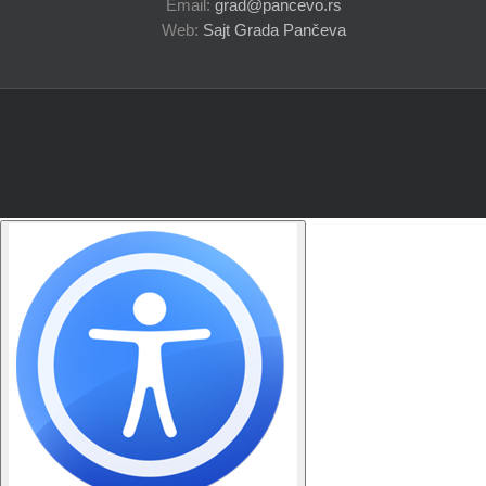
Email:
grad@pancevo.rs
Web:
Sajt Grada Pančeva