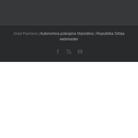
Grad Pančevo |
Autonomna pokrajina Vojvodina
|
Republika Srbija
webmaster
Facebook
Rss
YouTube