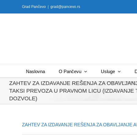
Skip
Grad Pančevo
|
grad@pancevo.rs
to
content
Naslovna
O Pančevu
Usluge
D
ZAHTEV ZA IZDAVANJE REŠENJA ZA OBAVLJAN
TAKSI PREVOZA U PRAVNOM LICU (IZDAVANJE 
DOZVOLE)
ZAHTEV ZA IZDAVANJE REŠENJA ZA OBAVLJANJE A