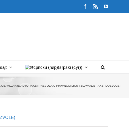
Facebook
Rss
YouTube
sajt
српски (ћир)
(
srpski (cyr)
)
A OBAVLJANJE AUTO TAKSI PREVOZA U PRAVNOM LICU (IZDAVANJE TAKSI DOZVOLE)
OZVOLE)