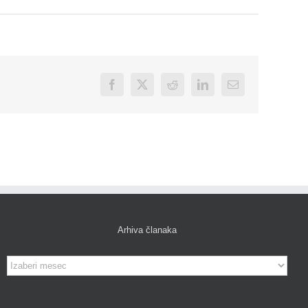
Facebook
X
Reddit
LinkedIn
Email
Arhiva članaka
Arhiva
članaka