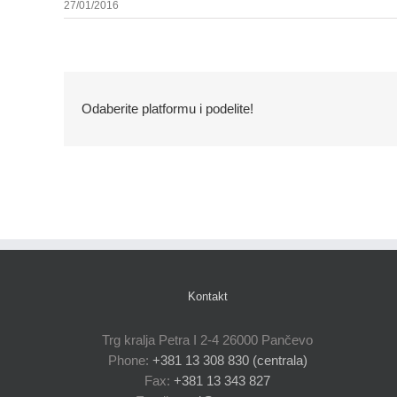
27/01/2016
Odaberite platformu i podelite!
Kontakt
Trg kralja Petra I 2-4 26000 Pančevo
Phone:
+381 13 308 830 (centrala)
Fax:
+381 13 343 827