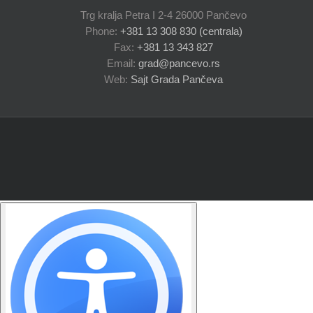
Trg kralja Petra I 2-4 26000 Pančevo
Phone:
+381 13 308 830 (centrala)
Fax:
+381 13 343 827
Email:
grad@pancevo.rs
Web:
Sajt Grada Pančeva