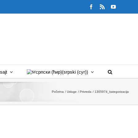
Facebook
Rss
YouTube
sajt
српски (ћир)
(
srpski (cyr)
)
Početna
Usluge
Privreda
1305974_kategorizacija