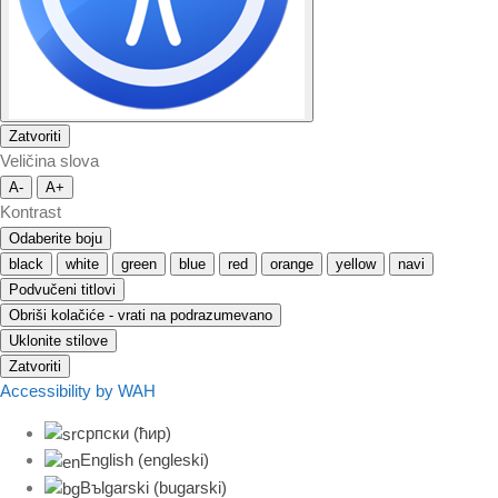
Zatvoriti
Veličina slova
A-
A+
Kontrast
Odaberite boju
black
white
green
blue
red
orange
yellow
navi
Podvučeni titlovi
Obriši kolačiće - vrati na podrazumevano
Uklonite stilove
Zatvoriti
Accessibility by WAH
српски (ћир)
English
(
engleski
)
Bъlgarski
(
bugarski
)