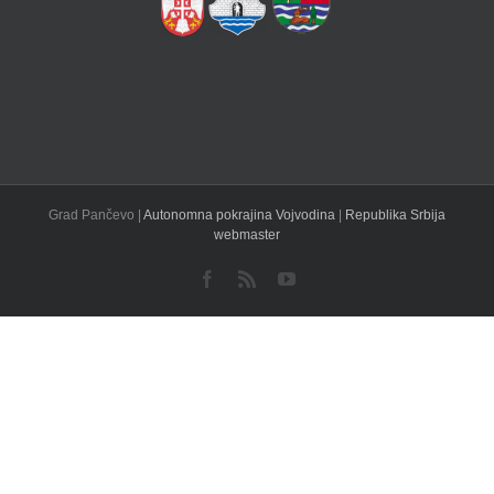
Grad Pančevo |
Autonomna pokrajina Vojvodina
|
Republika Srbija
webmaster
Facebook
Rss
YouTube