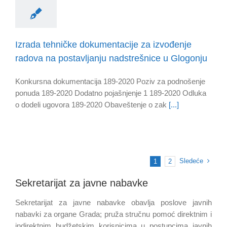
Izrada tehničke dokumentacije za izvođenje
radova na postavljanju nadstrešnice u Glogonju
Konkursna dokumentacija 189-2020 Poziv za podnošenje
ponuda 189-2020 Dodatno pojašnjenje 1 189-2020 Odluka
o dodeli ugovora 189-2020 Obaveštenje o zak
[...]
Sledeće
1
2
Sekretarijat za javne nabavke
Sekretarijat za javne nabavke obavlja poslove javnih
nabavki za organe Grada; pruža stručnu pomoć direktnim i
indirektnim budžetskim korisnicima u postupcima javnih