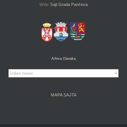
Web:
Sajt Grada Pančeva
Arhiva članaka
Arhiva
članaka
MAPA SAJTA