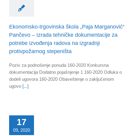
Ekonomsko-trgovinska škola „Paja Marganović“
Pančevo – Izrada tehničke dokumentacije za
potrebe izvođenja radova na izgradnji
protivpožarnog stepeništa
Poziv za podnošenje ponuda 160-2020 Konkursna
dokumentacija Dodatno pojašnjenje 1 160-2020 Odluka o
dodeli ugovora 160-2020 Obaveštenje o zaključenom
ugovo
[...]
17
09, 2020