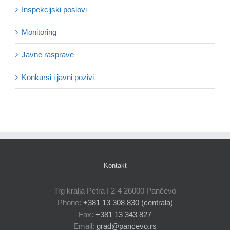
Inspekcijski poslovi
Monitoring
Javne rasprave
Konkursi i javni pozivi
Kontakt
Trg kralja Petra I 2-4 26000 Pančevo
Phone:
+381 13 308 830 (centrala)
Fax:
+381 13 343 827
Email:
grad@pancevo.rs