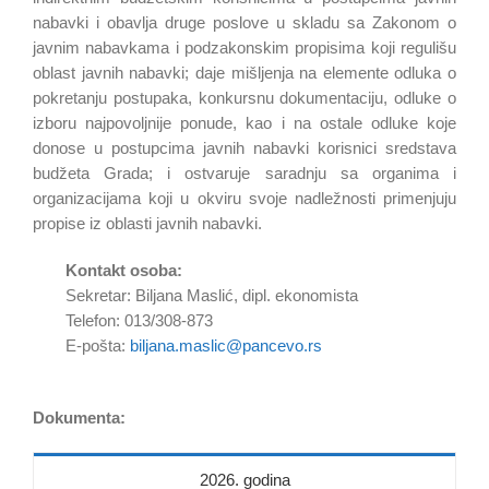
nabavki i obavlja druge poslove u skladu sa Zakonom o
javnim nabavkama i podzakonskim propisima koji regulišu
oblast javnih nabavki; daje mišljenja na elemente odluka o
pokretanju postupaka, konkursnu dokumentaciju, odluke o
izboru najpovoljnije ponude, kao i na ostale odluke koje
donose u postupcima javnih nabavki korisnici sredstava
budžeta Grada; i ostvaruje saradnju sa organima i
organizacijama koji u okviru svoje nadležnosti primenjuju
propise iz oblasti javnih nabavki.
Kontakt osoba:
Sekretar: Biljana Maslić, dipl. ekonomista
Telefon: 013/308-873
E-pošta:
biljana.maslic@pancevo.rs
.
Dokumenta:
2026. godina