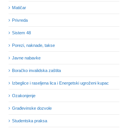
Matičar
Privreda
Sistem 48
Porezi, naknade, takse
Javne nabavke
Boračko invalidska zaštita
Izbeglice i raseljena lica i Energetski ugroženi kupac
Ozakonjenje
Građevinske dozvole
Studentska praksa