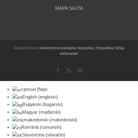
MAPA SAJTA
Grad Pančevo |
Autonomna pokrajina Vojvodina
|
Republika Srbija
webmaster
Facebook
Rss
YouTube
српски (ћир)
English
(
engleski
)
Bъlgarski
(
bugarski
)
Magyar
(
mađarski
)
makedonski
(
makedonski
)
Română
(
rumunski
)
Slovenčina
(
slovački
)