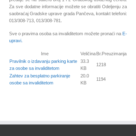
Za sve dodatne informacije možete se obratiti Odeljenju za
saobraćaj Gradske uprave grada Pančeva, kontakt telefoni:
013/308-713, 013/308-781.
Sve o pravima osoba sa invaliditetom možete pronaći na
E-
upravi.
Ime
Veličina
Br.Preuzimanja
Pravilnik o izdavanju parking karte
33.3
1218
za osobe sa invaliditetom
KB
Zahtev za besplatno parkiranje
20.0
1194
osobe sa invaliditetom
KB