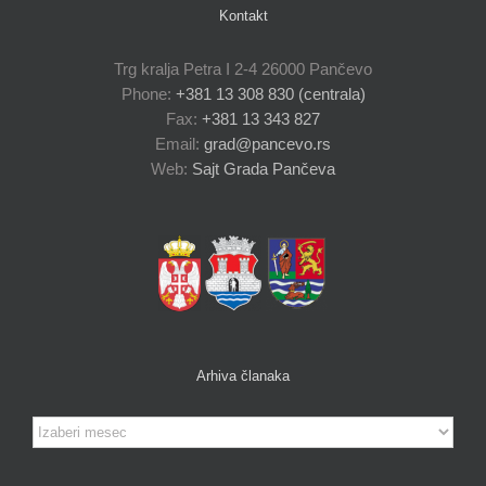
Kontakt
Trg kralja Petra I 2-4 26000 Pančevo
Phone:
+381 13 308 830 (centrala)
Fax:
+381 13 343 827
Email:
grad@pancevo.rs
Web:
Sajt Grada Pančeva
Arhiva članaka
Arhiva
članaka