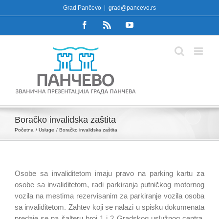
Skip
Grad Pančevo
|
grad@pancevo.rs
to
Facebook
Rss
YouTube
content
Boračko invalidska zaštita
Početna
Usluge
Boračko invalidska zaštita
Osobe sa invaliditetom imaju pravo na parking kartu za
osobe sa invaliditetom, radi parkiranja putničkog motornog
vozila na mestima rezervisanim za parkiranje vozila osoba
sa invaliditetom. Zahtev koji se nalazi u spisku dokumenata
predaje se na šalteru broj 1 i 2 Gradskog uslužnog centra.