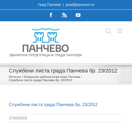
Skip
Град Панчево
|
grad@pancevo.rs
to
Facebook
Rss
YouTube
content
Службени листа града Панчева бр. 23/2012
Почетна
Генерални урбанистички план Панчева
Службени листа града Панчева бр. 23/2012
Службени листа града Панчева бр. 23/2012
27/02/2015