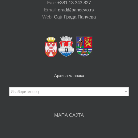
Fax:
+381 13 343 827
Email:
grad@pancevo.rs
Web:
Сајт Града Панчева
Архива чланака
Архива
чланака
МАПА САЈТА