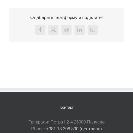
Одаберите платформу и поделите!
Facebook
X
Reddit
LinkedIn
Email
Контакт
Трг краља Петра I 2-4 26000 Панчево
Phone:
+381 13 308 830 (централа)