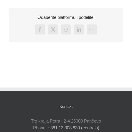
Odaberite platformu i podelite!
Facebook
X
Reddit
LinkedIn
Email
Kontakt
Trg kralja Petra I 2-4 26000 Pančevo
Phone:
+381 13 308 830 (centrala)