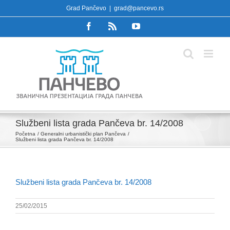
Skip
Grad Pančevo
|
grad@pancevo.rs
to
Facebook
Rss
YouTube
content
Službeni lista grada Pančeva br. 14/2008
Početna
Generalni urbanistički plan Pančeva
Službeni lista grada Pančeva br. 14/2008
Službeni lista grada Pančeva br. 14/2008
25/02/2015