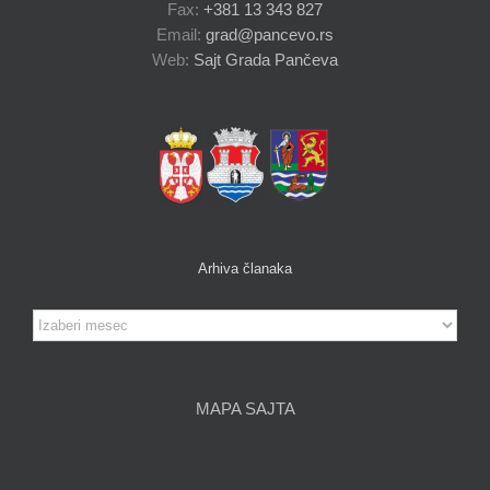
Fax:
+381 13 343 827
Email:
grad@pancevo.rs
Web:
Sajt Grada Pančeva
Arhiva članaka
Arhiva
članaka
MAPA SAJTA