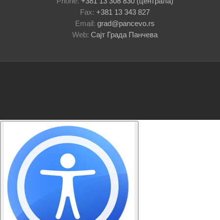
Phone:
+381 13 308 830 (централа)
Fax:
+381 13 343 827
Email:
grad@pancevo.rs
Web:
Сајт Града Панчева