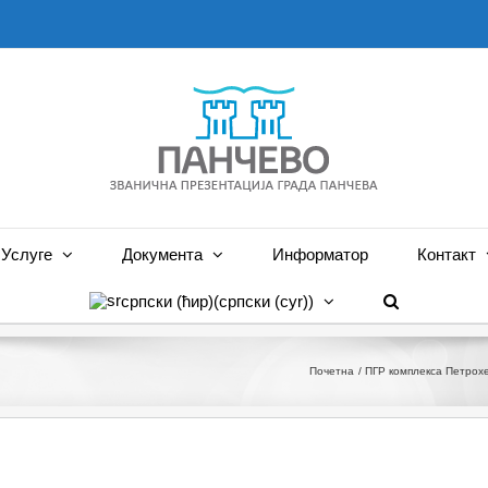
Услуге
Документа
Информатор
Контакт
српски (ћир)
(
српски (cyr)
)
Почетна
ПГР комплекса Петрох