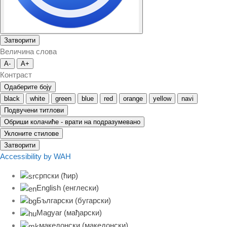
Затворити
Величина слова
A-
A+
Контраст
Одаберите боју
black
white
green
blue
red
orange
yellow
navi
Подвучени титлови
Обриши колачиће - врати на подразумевано
Уклоните стилове
Затворити
Accessibility by WAH
српски (ћир)
English
(
енглески
)
Български
(
бугарски
)
Magyar
(
мађарски
)
македонски
(
македонски
)