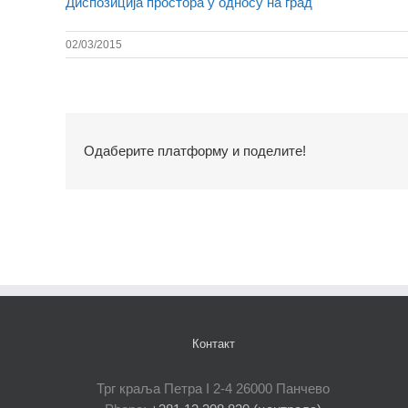
Диспозиција простора у односу на град
02/03/2015
Одаберите платформу и поделите!
Контакт
Трг краља Петра I 2-4 26000 Панчево