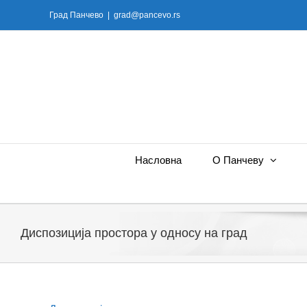
Skip
Град Панчево
|
grad@pancevo.rs
to
content
Насловна
О Панчеву
Диспозиција простора у односу на град