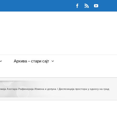
Facebook
Rss
YouTube
Архива – стари сајт
емија Азотара Рафинерија Измена и допуна
Диспозиција простора у односу на град