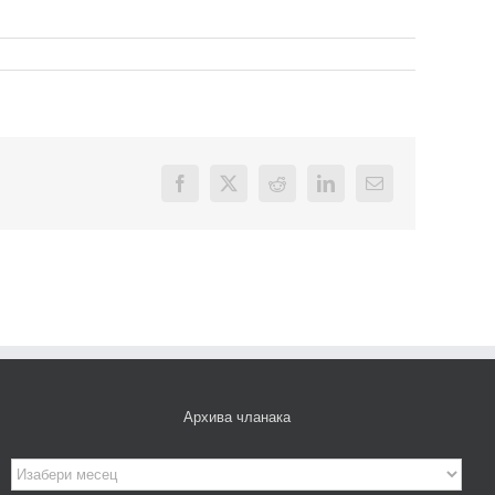
Facebook
X
Reddit
LinkedIn
Email
Архива чланака
Архива