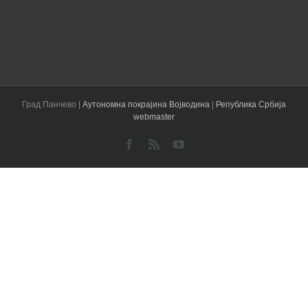
Град Панчево |
Аутономна покрајина Војводина
|
Република Србија
webmaster
Facebook
Rss
YouTube