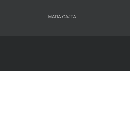
чланака
МАПА САЈТА