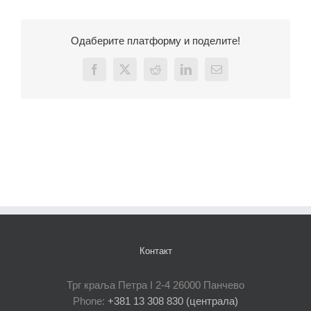
Одаберите платформу и поделите!
Facebook
X
Reddit
LinkedIn
Email
Контакт
Трг краља Петра I 2-4 26000 Панчево
Phone:
+381 13 308 830 (централа)