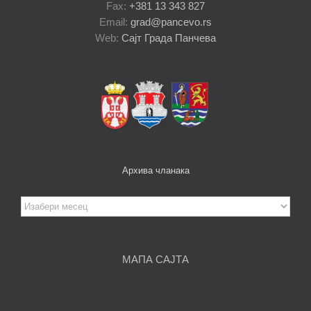
Fax:
+381 13 343 827
Email:
grad@pancevo.rs
Web:
Сајт Града Панчева
Архива чланака
Архива
чланака
МАПА САЈТА