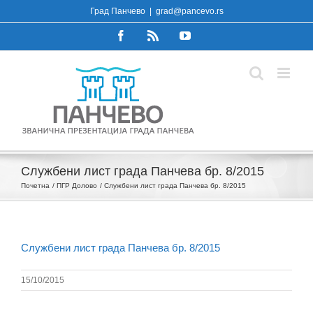
Skip
Град Панчево
|
grad@pancevo.rs
to
Facebook
Rss
YouTube
content
Службени лист града Панчева бр. 8/2015
Почетна
ПГР Долово
Службени лист града Панчева бр. 8/2015
Службени лист града Панчева бр. 8/2015
15/10/2015