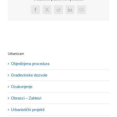
Facebook
X
Reddit
LinkedIn
Email
Urbanizam
Objedinjena procedura
Građevinske dozvole
Ozakonjenje
Obrasci – Zahtevi
Urbanistički projekti