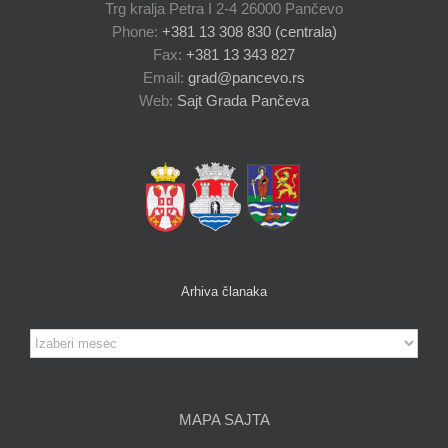
Trg kralja Petra I 2-4 26000 Pančevo
Phone:
+381 13 308 830 (centrala)
Fax:
+381 13 343 827
Email:
grad@pancevo.rs
Web:
Sajt Grada Pančeva
Arhiva članaka
Arhiva
članaka
MAPA SAJTA