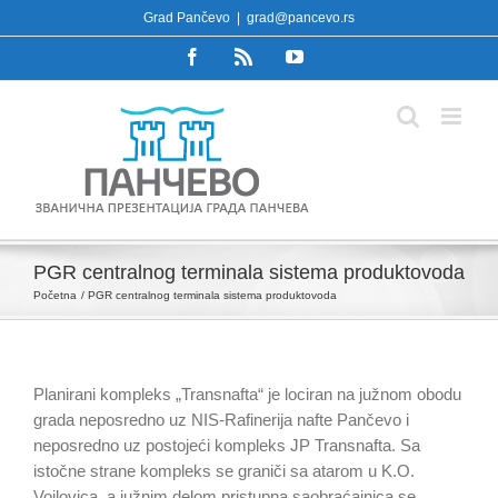
Skip
Grad Pančevo
|
grad@pancevo.rs
to
Facebook
Rss
YouTube
content
PGR centralnog terminala sistema produktovoda
Početna
PGR centralnog terminala sistema produktovoda
Planirani kompleks „Transnafta“ je lociran na južnom obodu
grada neposredno uz NIS-Rafinerija nafte Pančevo i
neposredno uz postojeći kompleks JP Transnafta. Sa
istočne strane kompleks se graniči sa atarom u K.O.
Vojlovica, a južnim delom pristupna saobraćajnica se