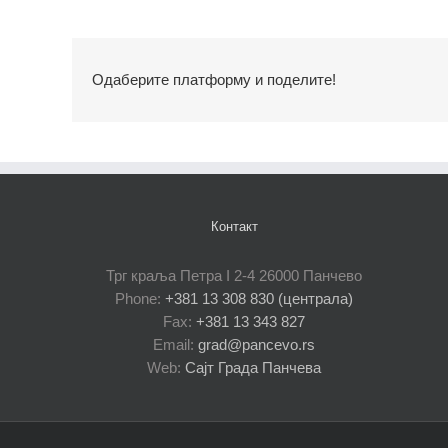
Одаберите платформу и поделите!
Контакт
Трг краља Петра I 2-4 26000 Панчево
Phone:
+381 13 308 830 (централа)
Fax:
+381 13 343 827
Email:
grad@pancevo.rs
Web:
Сајт Града Панчева