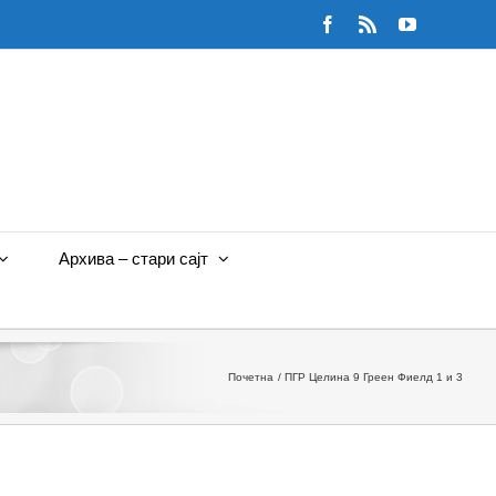
Facebook
Rss
YouTube
Архива – стари сајт
Почетна
ПГР Целина 9 Греен Фиелд 1 и 3