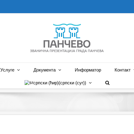
Услуге
Документа
Информатор
Контакт
српски (ћир)
(
српски (cyr)
)