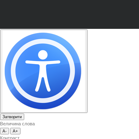
Затворити
Величина слова
A-
A+
Контраст