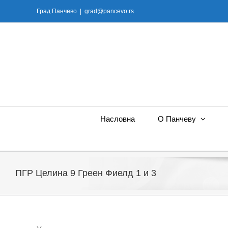
Skip
Град Панчево
|
grad@pancevo.rs
to
content
Насловна
О Панчеву
ПГР Целина 9 Греен Фиелд 1 и 3