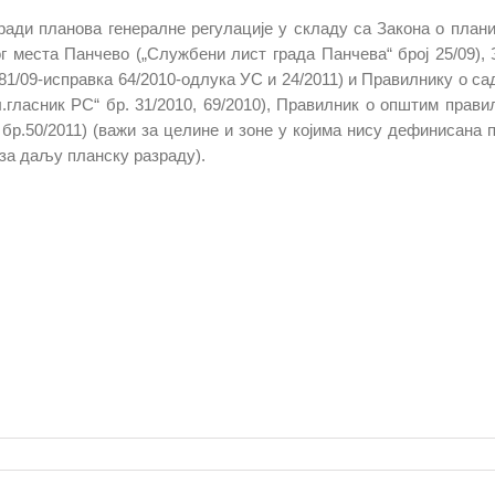
ади планoва генералне регулације у складу са Закона о план
 места Панчево („Службени лист града Панчева“ број 25/09), 
81/09-исправка 64/2010-одлука УС и 24/2011) и Правилнику о са
.гласник РС“ бр. 31/2010, 69/2010), Правилник о општим прави
 бр.50/2011) (важи за целине и зоне у којима нису дефинисана 
 за даљу планску разраду).