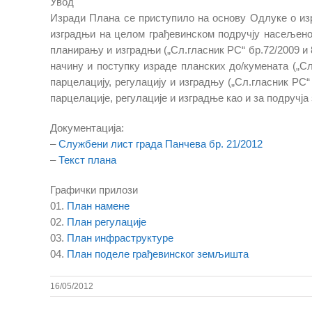
Увод
Изради Плана се приступило на основу Одлуке о изр
изградњи на целом грађевинском подручју насељеног
планирању и изградњи („Сл.гласник РС“ бр.72/2009 и 
начину и поступку израде планских до/кумената („Сл
парцелацију, регулацију и изградњу („Сл.гласник РС“
парцелације, регулације и изградње као и за подручја
Документација:
–
Службени лист града Панчева бр. 21/2012
–
Текст плана
Графички прилози
01.
План намене
02.
План регулације
03.
План инфраструктуре
04.
План поделе грађевинског земљишта
16/05/2012