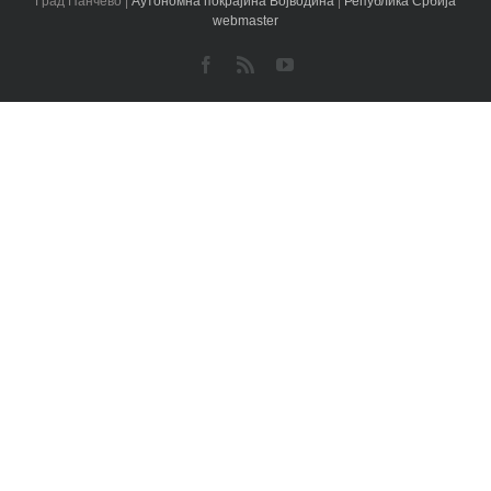
Град Панчево |
Аутономна покрајина Војводина
|
Република Србија
webmaster
Facebook
Rss
YouTube