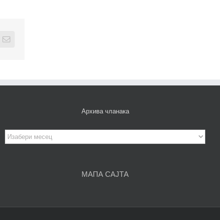
edIn
Email
Архива чланака
Архива
чланака
МАПА САЈТА