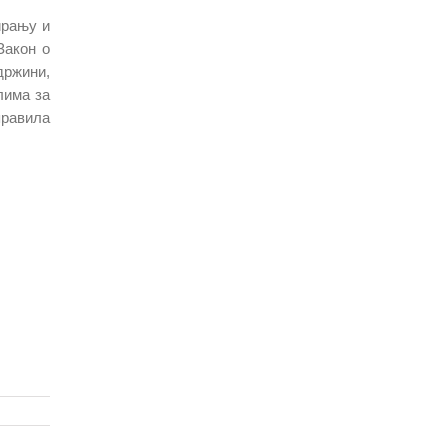
ирању и
Закон о
држини,
лима за
правила