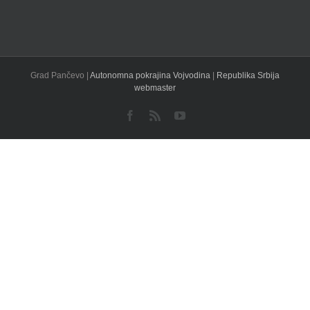
Grad Pančevo |
Autonomna pokrajina Vojvodina
|
Republika Srbija
webmaster
Facebook
Rss
YouTube