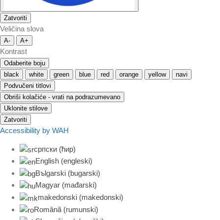
Zatvoriti
Veličina slova
A-
A+
Kontrast
Odaberite boju
black
white
green
blue
red
orange
yellow
navi
Podvučeni titlovi
Obriši kolačiće - vrati na podrazumevano
Uklonite stilove
Zatvoriti
Accessibility by WAH
српски (ћир)
English
(
engleski
)
Bъlgarski
(
bugarski
)
Magyar
(
mađarski
)
makedonski
(
makedonski
)
Română
(
rumunski
)