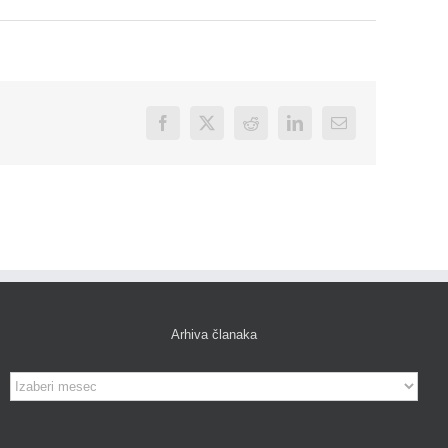
Facebook
X
Reddit
LinkedIn
Email
Arhiva članaka
Arhiva
članaka