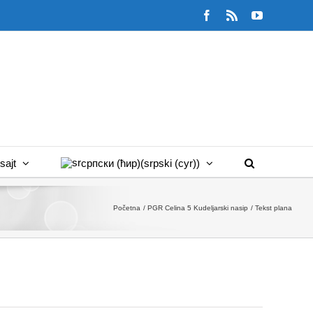
Facebook
Rss
YouTube
sajt
српски (ћир)
(
srpski (cyr)
)
Početna
PGR Celina 5 Kudeljarski nasip
Tekst plana