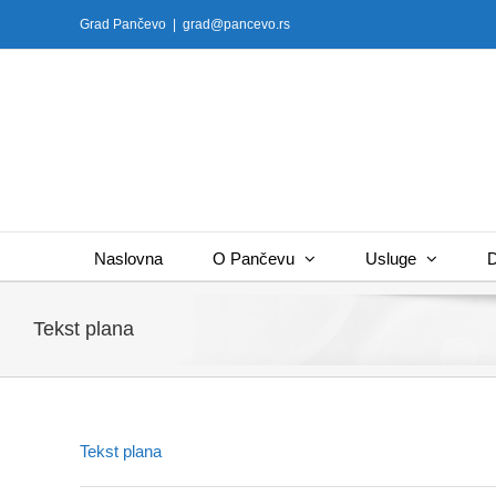
Skip
Grad Pančevo
|
grad@pancevo.rs
to
content
Naslovna
O Pančevu
Usluge
D
Tekst plana
Tekst plana