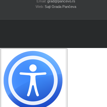
Email:
grad@pancevo.rs
Web:
Sajt Grada Pančeva