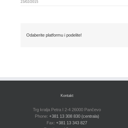
23/02/2015
Odaberite platformu i podelite!
Kontakt
Trg kralja Petra I 2-4 26000 Pančevo
Phone:
+381 13 308 830 (centrala)
Fax:
+381 13 343 827