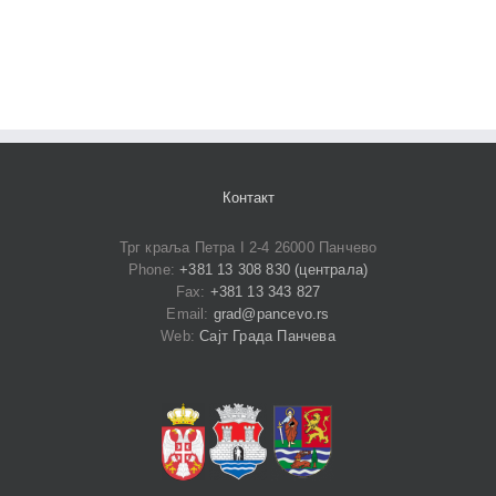
Контакт
Трг краља Петра I 2-4 26000 Панчево
Phone:
+381 13 308 830 (централа)
Fax:
+381 13 343 827
Email:
grad@pancevo.rs
Web:
Сајт Града Панчева