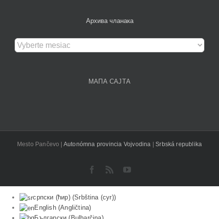
Архива чланака
Архива
чланака
МАПА САЈТА
Mesto Pančevo |
Autonómna provincia Vojvodina
|
Srbská republika
Facebook
Rss
YouTube
српски (ћир)
(
Srbština (cyr)
)
English
(
Angličtina
)
Български
(
Bulharčina
)