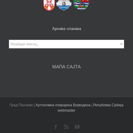
Архива чланака
Архива
чланака
МАПА САЈТА
Град Панчево |
Аутономна покрајина Војводина
|
Република Србија
webmaster
Facebook
Rss
YouTube