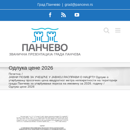
Skip
Град Панчево
|
grad@pancevo.rs
to
Facebook
Rss
YouTube
content
Одлука цене 2026
Почетна
ЈАВНИ ПОЗИВ ЗА УЧЕШЋЕ У ЈАВНОЈ РАСПРАВИ О НАЦРТУ Одлуке o
утврђивању просечних цена квадратног метра непокретности на територији
града Панчева за утврђивање пореза на имовину за 2026. годину
Одлука цене 2026