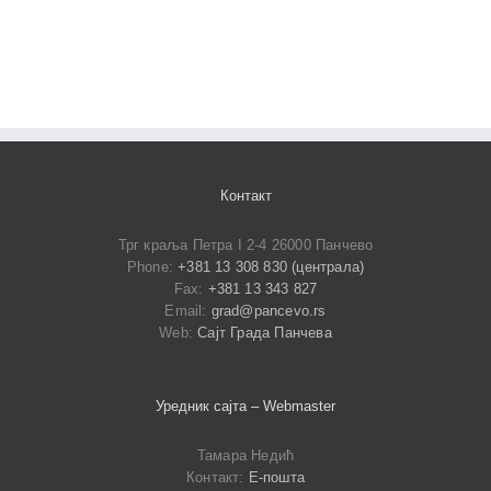
Контакт
Трг краља Петра I 2-4 26000 Панчево
Phone:
+381 13 308 830 (централа)
Fax:
+381 13 343 827
Email:
grad@pancevo.rs
Web:
Сајт Града Панчева
Уредник сајта – Webmaster
Тамара Недић
Контакт:
Е-пошта