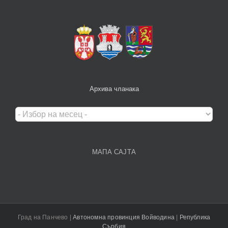
Архива чланака
Архива
чланака
МАПА САЈТА
Град на Панчево |
Автономна провинция Войводина
|
Република
Сърбия