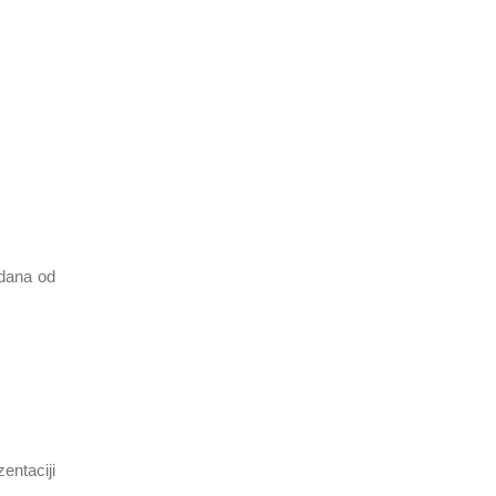
 dana od
entaciji