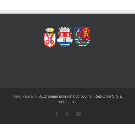
Grad Pančevo |
Autonomna pokrajina Vojvodina
|
Republika Srbija
webmaster
Facebook
Rss
YouTube