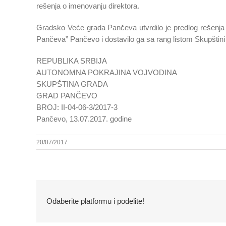
rešenja o imenovanju direktora.
Gradsko Veće grada Pančeva utvrdilo je predlog rešenja 
Pančeva” Pančevo i dostavilo ga sa rang listom Skupštini
REPUBLIKA SRBIJA
AUTONOMNA POKRAJINA VOJVOD
SKUPŠTINA GRAD
GRAD PANČEVO
BROJ: II-04-06-3/2017-3
Pančevo, 13.07.2017. godine
20/07/2017
Odaberite platformu i podelite!