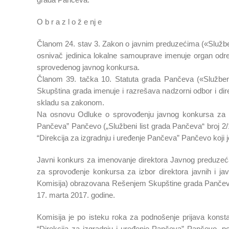
O b r a z l o ž e nj e
Članom 24. stav 3. Zakon o javnim preduzećima («Službeni
osnivač jedinica lokalne samouprave imenuje organ odre
sprovedenog javnog konkursa.
Članom 39. tačka 10. Statuta grada Pančeva («Službeni 
Skupština grada imenuje i razrešava nadzorni odbor i direk
skladu sa zakonom.
Na osnovu Odluke o sprovođenju javnog konkursa za im
Pančeva” Pančevo („Službeni list grada Pančeva“ broj 2
“Direkcija za izgradnju i uređenje Pančeva” Pančevo koji j
Javni konkurs za imenovanje direktora Javnog preduzeća
za sprovođenje konkursa za izbor direktora javnih i ja
Komisija) obrazovana Rešenjem Skupštine grada Pančeva b
17. marta 2017. godine.
Komisija je po isteku roka za podnošenje prijava konst
“Direkcija za izgradnju i uređenje Pančeva” Pančevo, p