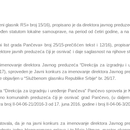
 glasnik RS» broj 15/16), propisano je da direktora javnog preduzeća
đen statutom lokalne samouprave, na period od četiri godine, a n
list grada Pančeva» broj 25/15-prečišćen tekst i 12/16), propisa
tore javnih preduzeća čiji je osnivač i daje saglasnost na njihove st
enovanje direktora Javnog preduzeća “Direkcija za izgradnju i u
/17), sproveden je Javni konkurs za imenovanje direktora Javnog p
e objavljen u “Službenom glasniku Republike Srbije“ br. 26/17.
 “Direkcija za izgradnju i uređenje Pančeva” Pančevo sprovela je 
vno komunalnih preduzeća čiji je osnivač grad Pančevo, (u daljem
roj II-04-06-21/2016-3 od 17. juna 2016. godine i broj II-04-06-3/2
atovala, da je na javni konkurs za imenovanje direktora Javnog p
odneta jedna blagovremena prijava i to Maje Vitman, master ekono