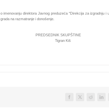
o imenovanju direktora Javnog preduzeća “Direkcija za izgradnju i 
 grada na razmatranje i donošenje.
INA PREDSEDNIK SKUPŠTINE
A Tigran Kiš
Facebook
X
Reddit
Link