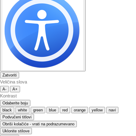
Zatvoriti
Veličina slova
A-
A+
Kontrast
Odaberite boju
black
white
green
blue
red
orange
yellow
navi
Podvučeni titlovi
Obriši kolačiće - vrati na podrazumevano
Uklonite stilove