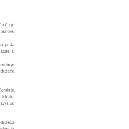
 čiji je
a osnovu
no je da
atute, u
ređenje
reduzeća
Komisija
 tekstu:
017-1 od
reduzeća
miste iz