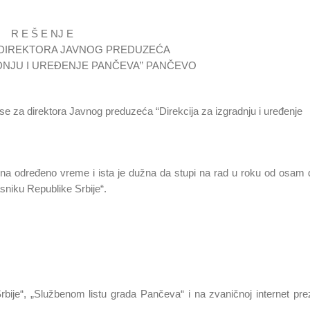
R E Š E NJ E
DIREKTORA JAVNOG PREDUZEĆA
ADNJU I UREĐENJE PANČEVA” PANČEVO
za direktora Javnog preduzeća “Direkcija za izgradnju i uređenje
 na određeno vreme i ista je dužna da stupi na rad u roku od osam
sniku Republike Srbije“.
bije“, „Službenom listu grada Pančeva“ i na zvaničnoj internet prez