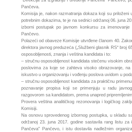
Pančeva.
Komisija je, nakon razmatranja dokaza koji su priloženi 
potrebnim dokazima, te je na sednici održanoj 06. juna 2
izborni postupak po javnom konkursu za imenovanje d
Pančevo.
Polazeći od obaveze Komisije utvrđene članom 40. Zako
direktora javnog preduzeća („Službeni glasnik RS“ broj 65
osposobljenosti, znanja i veština kandidata i to:
– stručnu osposobljenost kandidata stečenu visokim obr
poslovima za koje se zahteva visoko obrazovanje, na 
iskustvo u organizovanju i vođenju poslova uvidom u podat
– stručnu osposobljenost kandidata za praktičnu primenu 
poznavanje propisa koji se primenjuju u radu javn
razgovorom sa kandidatom, prema unapred pripremljenim 
Provera veština analitičkog rezonovanja i logičkog zaklju
Komisiji.
Na osnovu sprovedenog izbornog postupka, u skladu sa
održanoj 23. juna 2017. godine sastavila rang listu za
Pančeva” Pančevo, i istu dostavila nadležnim organi