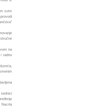
nim svim
sprovodi
ančeva”
enovanje
 stručne
stvom na
i radno
eduzeća,
usmenim
tavljena
 sednici
uređenje
 Nacrta