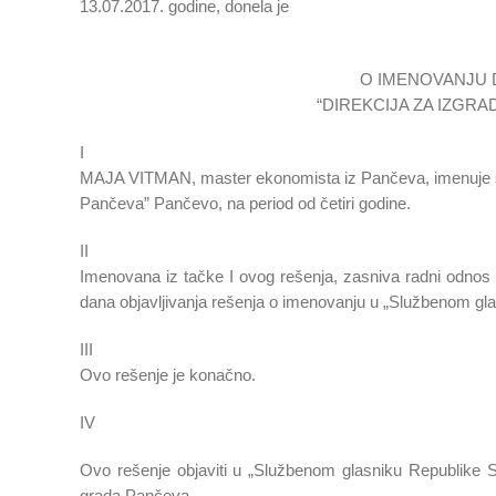
13.07.2017. godine, donela je
O IMENOVANJU 
“DIREKCIJA ZA IZGR
I
MAJA VITMAN, master ekonomista iz Pančeva, imenuje se 
Pančeva” Pančevo, na period od četiri godine.
II
Imenovana iz tačke I ovog rešenja, zasniva radni odnos
dana objavljivanja rešenja o imenovanju u „Službenom gla
III
Ovo rešenje je konačno.
IV
Ovo rešenje objaviti u „Službenom glasniku Republike Sr
grada Pančeva.