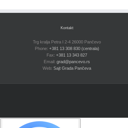
Kontakt
Trg kralja Petra I 2-4 26000 Pančevo
Phone:
+381 13 308 830 (centrala)
Fax:
+381 13 343 827
Email:
grad@pancevo.rs
Web:
Sajt Grada Pančeva