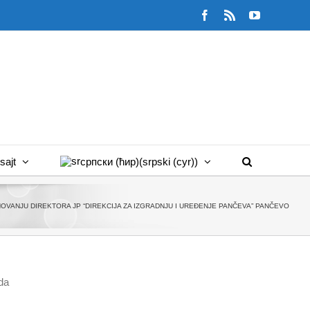
Facebook
Rss
YouTube
sajt
српски (ћир)
(
srpski (cyr)
)
OVANJU DIREKTORA JP “DIREKCIJA ZA IZGRADNJU I UREĐENJE PANČEVA” PANČEVO
da