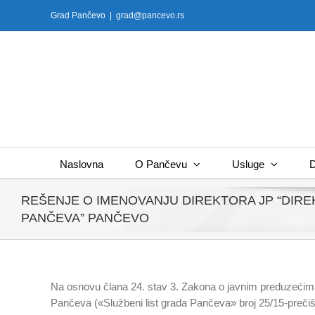
Skip
Grad Pančevo
|
grad@pancevo.rs
to
content
Naslovna
O Pančevu
Usluge
D
REŠENJE O IMENOVANJU DIREKTORA JP “DIREK
PANČEVA” PANČEVO
Na osnovu člana 24. stav 3. Zakona o javnim preduzećima 
Pančeva («Službeni list grada Pančeva» broj 25/15-prečiš