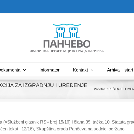
okumenta
Informator
Kontakt
Arhiva – stari 
CIJA ZA IZGRADNJU I UREĐENJE
Početna
REŠENJE O IMEN
(«Službeni glasnik RS» broj 15/16) i člana 39. tačka 10. Statuta gra
ćen tekst i 12/16), Skupština grada Pančeva na sednici održanoj