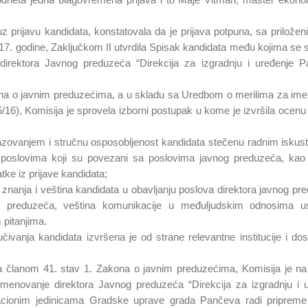
uz prijavu kandidata, konstatovala da je prijava potpuna, sa prilože
017. godine, Zaključkom II utvrdila Spisak kandidata među kojima se 
irektora Javnog preduzeća “Direkcija za izgradnju i uređenje P
na o javnim preduzećima, a u skladu sa Uredbom o merilima za im
/16), Komisija je sprovela izborni postupak u kome je izvršila ocenu
azovanjem i stručnu osposobljenost kandidata stečenu radnim isku
poslovima koji su povezani sa poslovima javnog preduzeća, kao 
ke iz prijave kandidata;
znanja i veština kandidata u obavljanju poslova direktora javnog pr
og preduzeća, veština komunikacije u međuljudskim odnosima 
pitanjima.
čivanja kandidata izvršena je od strane relevantne institucije i dos
 članom 41. stav 1. Zakona o javnim preduzećima, Komisija je na
 imenovanje direktora Javnog preduzeća “Direkcija za izgradnju i 
zacionim jedinicama Gradske uprave grada Pančeva radi pripreme