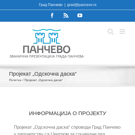
Skip
Град Панчево
|
grad@pancevo.rs
to
Facebook
Rss
YouTube
content
Пројекат „Одскочна даска“
Почетна
Пројекат „Одскочна даска“
ИНФОРМАЦИЈА О ПРОЈЕКТУ
Пројекат „Одскочна даска“ спроводи Град Панчево
у партнерству са Центром за социјални рад