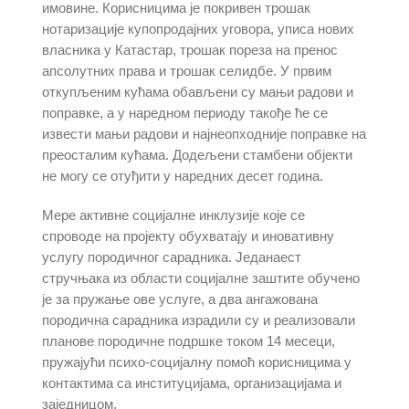
имовине. Корисницима је покривен трошак
нотаризације купопродајних уговора, уписа нових
власника у Катастар, трошак пореза на пренос
апсолутних права и трошак селидбе. У првим
откупљеним кућама обављени су мањи радови и
поправке, а у наредном периоду такође ће се
извести мањи радови и најнеопходније поправке на
преосталим кућама. Додељени стамбени објекти
не могу се отуђити у наредних десет година.
Мере активне социјалне инклузије које се
спроводе на пројекту обухватају и иновативну
услугу породичног сарадника. Једанаест
стручњака из области социјалне заштите обучено
је за пружање ове услуге, а два ангажована
породична сарадника израдили су и реализовали
планове породичне подршке током 14 месеци,
пружајући психо-социјалну помоћ корисницима у
контактима са институцијама, организацијама и
заједницом.