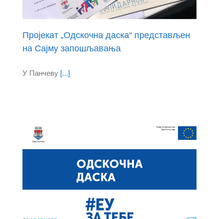
Пројекат „Одскочна даска“ представљен
на Сајму запошљавања
У Панчеву
[...]
а