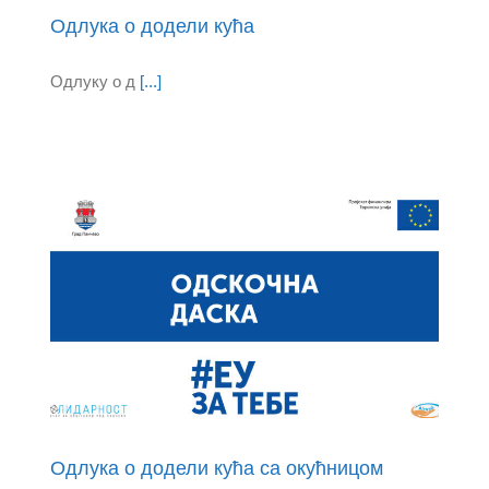
Oдлука о додели кућа
Одлуку о д
[...]
и
Одлука о додели кућа са окућницом