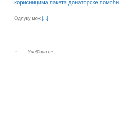
корисницима пакета донаторске помоћи
Одлуку мож
[...]
Одлука о додели кућа са окућницом
Одлуку о к
[...]