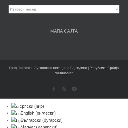
Девет породица из Панчева стекло је дом
у оквиру пројекта „Одскочна даска“
У оквиру п
[...]