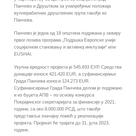
Панчево и Друштвом за унапређење положаја
вулнерабилних друштвених група такође из
Панчева.
Панчево је једна од 18 општина подржана у оквиру
првог позива програма „Подршка Европске уније
социјалном становању и активној инклузији“ или
EUSHAI.
Укупна вредност пројекта је 545.693 ЕУР. Средства
донације износе 421.420 EUR, а суфинансирање
Града Панчева износи 124.273 EUR.
Суфинансирање Града Панчева делом је подржано
и из буџета АПВ – по основу конкурса
Покрајинског секретаријата за финансије у 2021.
години, са око 8.000.000 РСД, што такође
представља значајну помоћ у реализацији
пројекта. Пројекат ће трајати до 31. јула 2023.
године.