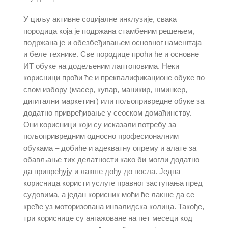
У циљу активне социјалне инклузије, свака
породица која је подржана стамбеним решењем,
подржана је и обезбеђивањем основног намештаја
и беле технике. Све породице проћи ће и основне
ИТ обуке на додељеним лаптоповима. Неки
корисници проћи ће и преквалификационе обуке по
свом избору (масер, кувар, маникир, шминкер,
дигитални маркетинг) или пољопривредне обуке за
додатно привређивање у сеоском домаћинству.
Они корисници који су исказали потребу за
пољопривредним односно професионалним
обукама – добиће и адекватну опрему и алате за
обављање тих делатности како би могли додатно
да привређују и лакше дођу до посла. Једна
корисница користи услуге правног заступања пред
судовима, а један корисник моћи ће лакше да се
креће уз моторизована инвалидска колица. Такође,
три кориснице су ангажоване на пет месеци код