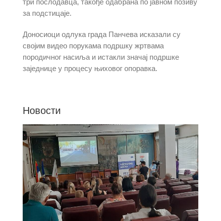
три послодавца, такође одабрана по јавном позиву
за подстицаје.
Доносиоци одлука града Панчева исказали су
својим видео порукама подршку жртвама
породичног насиља и истакли значај подршке
заједнице у процесу њиховог опоравка.
Новости