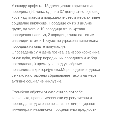
У оквиру пројекта, 13 домицилних корисничких
породица (52 лица, од чега 37 деце) стекло је свој
кров над главом и подржано је сетом мера активне
социјалне инклузије. Породице су из 3 циљне
групе, од чега је 10 породица жена жртава
породичног насиља, 2 породице лица са тежим
инвалидитетом и 1 изузетно угрожена вишечлана
породица из опште популације.
Спроведена су 4 јавна позива (за избор корисника,
откуп кућа, избор породичних сарадника и избор
послодаваца) према унапред утврђеним
правилима и критеријумима.Мере подршке односе
се како на стамбено збрињавање тако и на мере
активне социјалне инклузије.
Стамбени објекти откупљени за потребе
корисника, правно-имовински су регулисани и
прегледани од стране независног лиценцираног
инжењера и независног проценитеља вредности