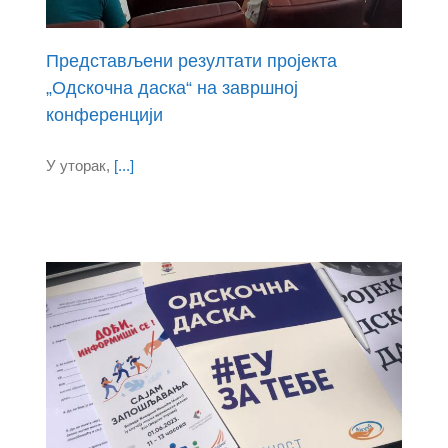
Представљени резултати пројекта
„Одскочна даска“ на завршној
конференцији
У уторак,
[...]
ен