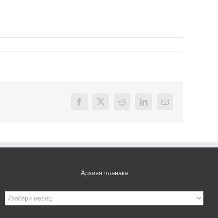
Facebook
X
Reddit
LinkedIn
Email
Архива чланака
Архива
чланака