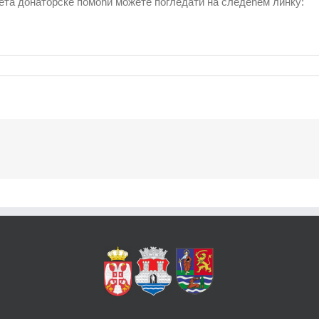
ета донаторске помоћи можете погледати на следећем линку: