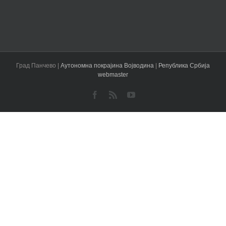
Град Панчево |
Аутономна покрајина Војводина
|
Република Србија
webmaster
Facebook
Rss
YouTube