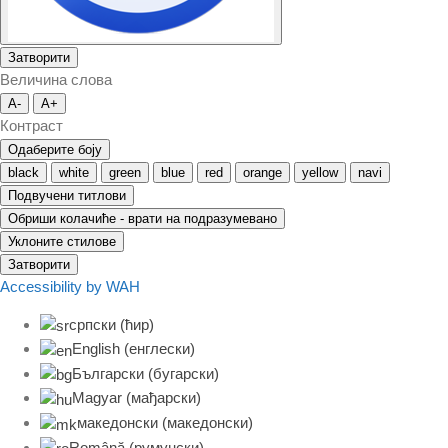
Затворити
Величина слова
A-
A+
Контраст
Одаберите боју
black
white
green
blue
red
orange
yellow
navi
Подвучени титлови
Обриши колачиће - врати на подразумевано
Уклоните стилове
Затворити
Accessibility by WAH
српски (ћир)
English
(
енглески
)
Български
(
бугарски
)
Magyar
(
мађарски
)
македонски
(
македонски
)
Română
(
румунски
)