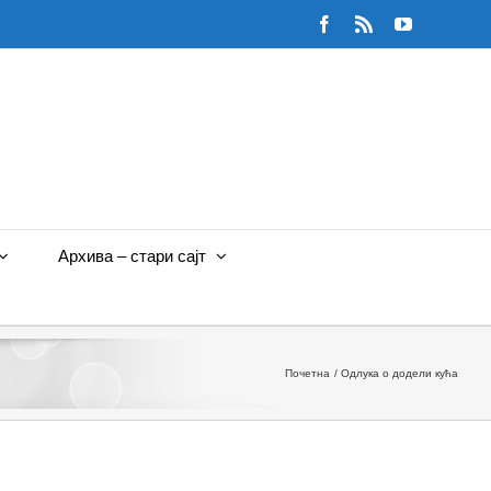
Facebook
Rss
YouTube
Архива – стари сајт
Почетна
Oдлука о додели кућа