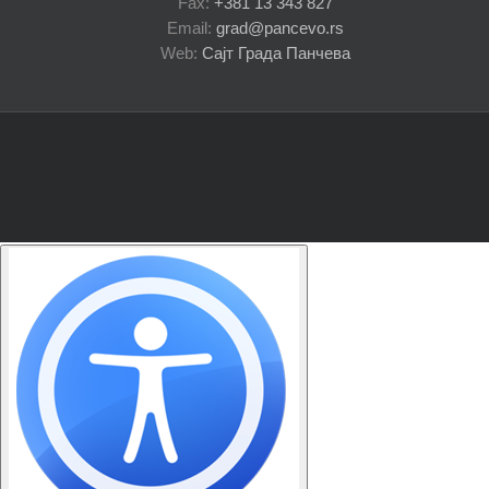
Fax:
+381 13 343 827
Email:
grad@pancevo.rs
Web:
Сајт Града Панчева