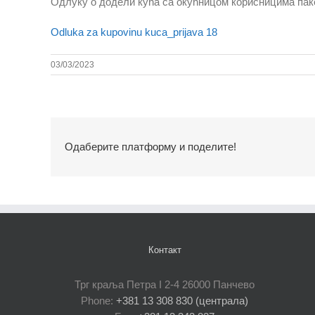
Одлуку о додели кућа са окућницом корисницима пак
Odluka za kupovinu kuca_prijava 18
03/03/2023
Одаберите платформу и поделите!
Контакт
Трг краља Петра I 2-4 26000 Панчево
Phone:
+381 13 308 830 (централа)