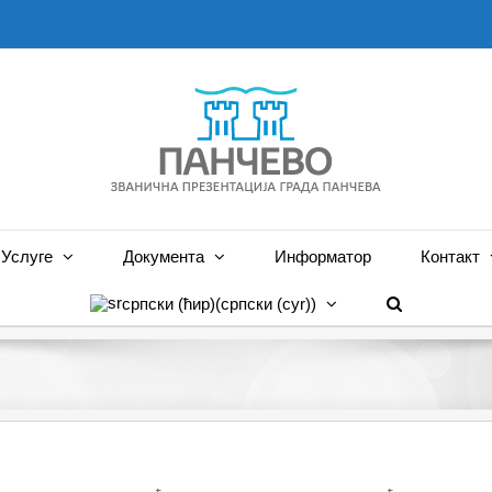
Услуге
Документа
Информатор
Контакт
српски (ћир)
(
српски (cyr)
)