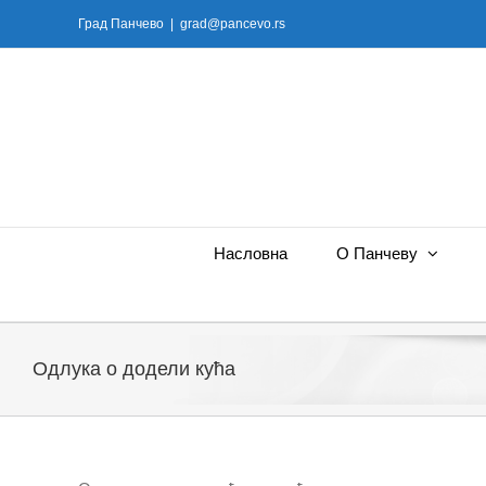
Skip
Град Панчево
|
grad@pancevo.rs
to
content
Насловна
О Панчеву
Oдлука о додели кућа