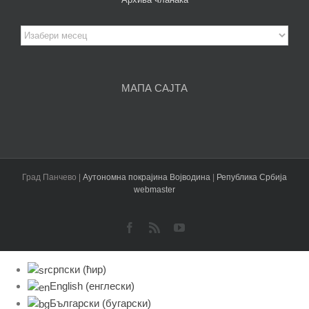
Архива
чланака
МАПА САЈТА
Град Панчево |
Аутономна покрајина Војводина
|
Република Србија
webmaster
Facebook
Rss
YouTube
српски (ћир)
English
(
енглески
)
Български
(
бугарски
)