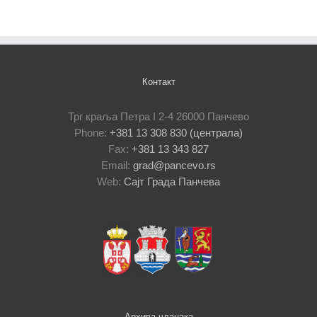
Контакт
Трг краља Петра I 2-4 26000 Панчево
Phone:
+381 13 308 830 (централа)
Fax:
+381 13 343 827
Email:
grad@pancevo.rs
Web:
Сајт Града Панчева
Архива чланака