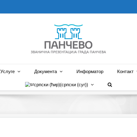
Услуге
Документа
Информатор
Контакт
српски (ћир)
(
српски (cyr)
)