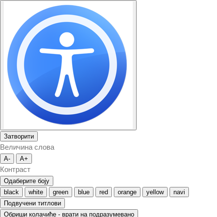
Затворити
Величина слова
A-
A+
Контраст
Одаберите боју
black
white
green
blue
red
orange
yellow
navi
Подвучени титлови
Обриши колачиће - врати на подразумевано