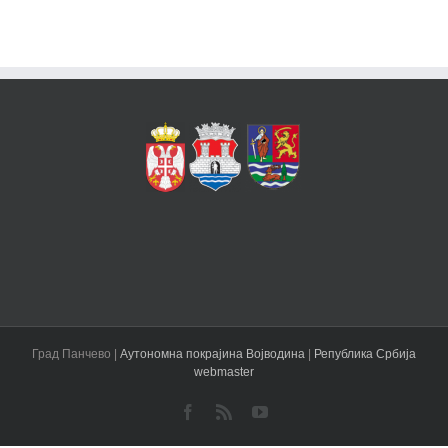
Град Панчево |
Аутономна покрајина Војводина
|
Република Србија
webmaster
Facebook
Rss
YouTube