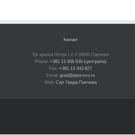
Контакт
Трг краља Петра I 2-4 26000 Панчево
Phone:
+381 13 308 830 (централа)
Fax:
+381 13 343 827
Email:
grad@pancevo.rs
Web:
Сајт Града Панчева