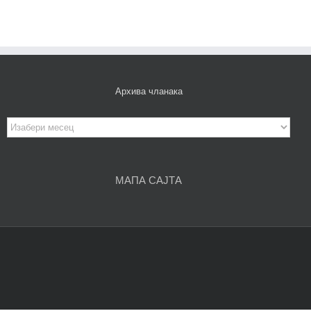
Архива чланака
Архива
чланака
МАПА САЈТА