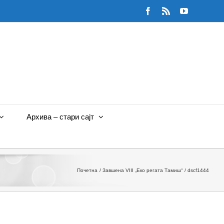
Facebook
Rss
YouTube
Архива – стари сајт
Почетна
Завшена VIII „Еко регата Тамиш“
dscf1444