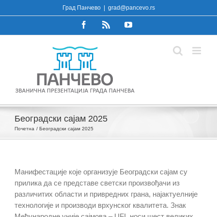
Skip
Град Панчево
|
grad@pancevo.rs
to
Facebook
Rss
YouTube
content
Београдски сајам 2025
Почетна
Београдски сајам 2025
Maнифестације које организује Београдски сајам су
прилика да се представе светски произвођачи из
различитих области и привредних грана, најактуелније
технологије и производи врхунског квалитета. Знак
Међународне уније сајмова – UFI, носи шест великих