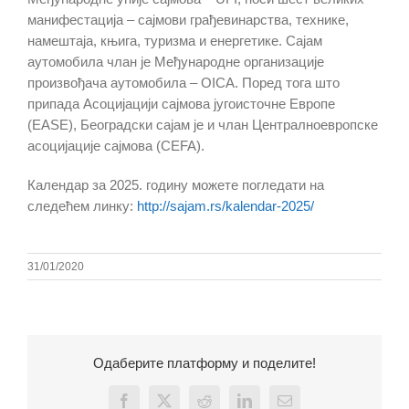
манифестација – сајмови грађевинарства, технике,
намештаја, књига, туризма и енергетике. Сајам
аутомобила члан је Међународне организације
произвођача аутомобила – OICA. Поред тога што
припада Асоцијацији сајмова југоисточне Европе
(EASE), Београдски сајам је и члан Централноевропске
асоцијације сајмова (CEFA).
Календар за 2025. годину можете погледати на
следећем линку:
http://sajam.rs/kalendar-2025/
31/01/2020
Одаберите платформу и поделите!
Facebook
X
Reddit
LinkedIn
Email