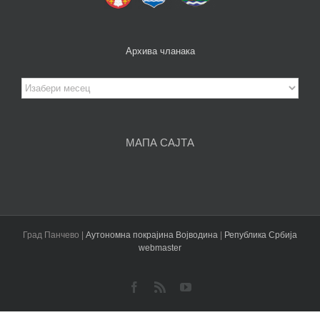
Архива чланака
Архива
чланака
МАПА САЈТА
Град Панчево |
Аутономна покрајина Војводина
|
Република Србија
webmaster
Facebook
Rss
YouTube