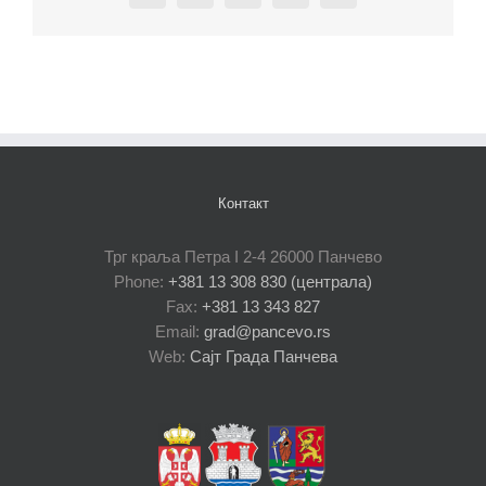
Контакт
Трг краља Петра I 2-4 26000 Панчево
Phone:
+381 13 308 830 (централа)
Fax:
+381 13 343 827
Email:
grad@pancevo.rs
Web:
Сајт Града Панчева