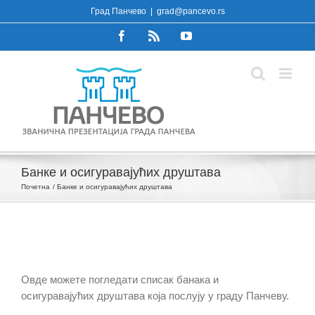
Skip
Град Панчево
|
grad@pancevo.rs
to
Facebook
Rss
YouTube
content
Банке и осигуравајућих друштава
Почетна
Банке и осигуравајућих друштава
Овде можете погледати списак банака и
осигуравајућих друштава која послују у граду Панчеву.