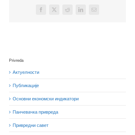
Facebook
X
Reddit
LinkedIn
Email
Privreda
Актуелности
Публикације
Основни економски индикатори
Панчевачка привреда
Привредни савет