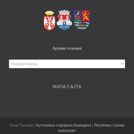
Архива чланака
Архива
чланака
МАПА САЈТА
Град Панчево |
Аутономна покрајина Војводина
|
Република Србија
webmaster