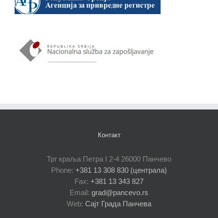
Контакт
Трг краља Петра I 2-4 26000 Панчево
Phone:
+381 13 308 830 (централа)
Fax:
+381 13 343 827
Email:
grad@pancevo.rs
Web:
Сајт Града Панчева