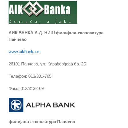
АИК БАНКА А.Д. НИШ филијала-експозитура
Панчево
www.aikbanka.rs
26101 Панчево, ул. Карађорђева бр. 2Б
Телефон: 013/301-765
Факс: 013/313-109
филијала-експозитура Панчево