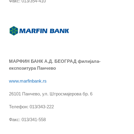
Факс: 013/354-410
МАРФИН БАНК А.Д. БЕОГРАД филијала-
експозитура Панчево
www.marfinbank.rs
26101 Панчево, ул. Штросмајерова бр. 6
Телефон: 013/343-222
Факс: 013/341-558