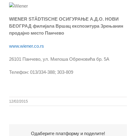
WIENER STÄDTISCHE ОСИГУРАЊЕ А.Д.О. НОВИ
БЕОГРАД филијала Вршац експозитура Зрењанин
продајно место Панчево
www.wiener.co.rs
26101 Панчево, ул. Милоша Обреновића бр. 5А
Телефон: 013/334-388; 303-809
12/02/2015
Одаберите платформу и поделите!