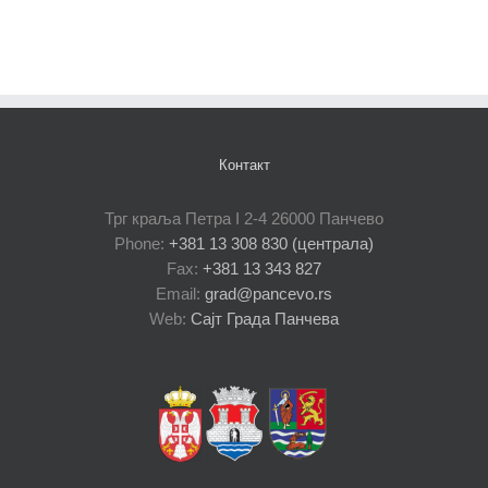
Контакт
Трг краља Петра I 2-4 26000 Панчево
Phone:
+381 13 308 830 (централа)
Fax:
+381 13 343 827
Email:
grad@pancevo.rs
Web:
Сајт Града Панчева