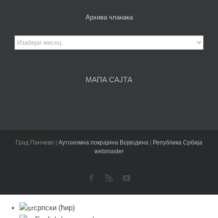
Архива чланака
Архива
чланака
МАПА САЈТА
Град Панчево |
Аутономна покрајина Војводина
|
Република Србија
webmaster
Facebook
Rss
YouTube
српски (ћир)