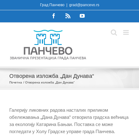
Skip
Град Панчево
|
grad@pancevo.rs
to
Facebook
Rss
YouTube
content
Отворена изложба „Дан Дунава“
Почетна
Отворена изложба „Дан Дунава“
Галерију ликовних радова насталих приликом
обележавања „Дана Дунава“ отворила градска већница
за екологију Катарина Бањаи. Поставка се може
погледати у Холу Градске управе града Панчева.