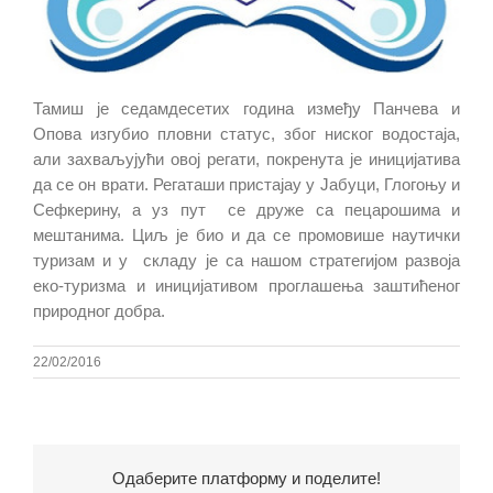
Тамиш је седамдесетих година између Панчева и
Опова изгубио пловни статус, због ниског водостаја,
али захваљујући овој регати, покренута је иницијатива
да се он врати. Регаташи пристајау у Јабуци, Глогоњу и
Сефкерину, а уз пут се друже са пецарошима и
мештанима. Циљ је био и да се промовише наутички
туризам и у складу је са нашом стратегијом развоја
еко-туризма и иницијативом проглашења заштићеног
природног добра.
22/02/2016
Одаберите платформу и поделите!