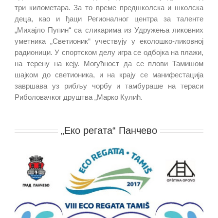
три километара. За то време предшколска и школска
деца, као и ђаци Регионалног центра за таленте
„Михајло Пупин“ са сликарима из Удружења ликовних
уметника „Светионик“ учествују у еколошко-ликовној
радионици. У спортском делу игра се одбојка на плажи,
на терену на кеју. Могућност да се плови Тамишом
шајком до светионика, и на крају се манифестација
завршава уз рибљу чорбу и тамбураше на тераси
Риболовачког друштва „Марко Кулић.
.
„Еко регата“ Панчево