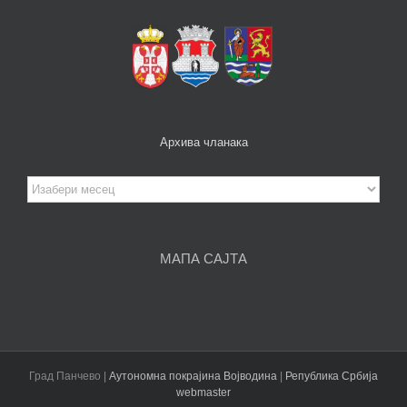
Архива чланака
Архива
чланака
МАПА САЈТА
Град Панчево |
Аутономна покрајина Војводина
|
Република Србија
webmaster