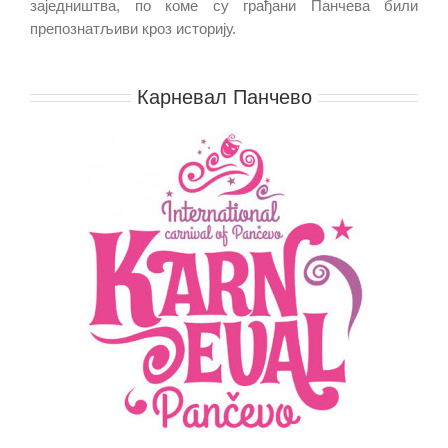
заједништва, по коме су грађани Панчева били
препознатљиви кроз историју.
.
Карневал Панчево