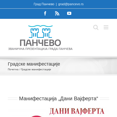
Skip
Град Панчево
|
grad@pancevo.rs
to
Facebook
Rss
YouTube
content
Градске манифестације
Почетна
Градске манифестације
Манифестација „Дани Вајферта“