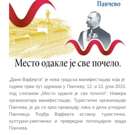
„Дани Вајферта“ је нова градска манифестација која је
године први пут одржана у Панчеву, 12. и 13. јуна 2015.
под слоганом „Место одакле је све почело“. Намера
организатора манифестације, Туристичке организације
Панчева, је да се кроз промоцију лика и дела угледног
Панчевца Ђорђа Вајферта истакну туристички,
културно-уметнички и привредни потенцијали града
Панчева.