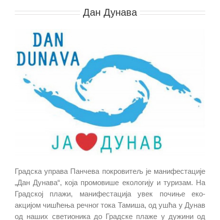
Дан Дунава
Градска управа Панчева покровитељ је манифестације
„Дан Дунава“, која промовише екологију и туризам. На
Градској плажи, манифестација увек почиње еко-
акцијом чишћења речног тока Тамиша, од ушћа у Дунав
од наших светионика до Градске плаже у дужини од