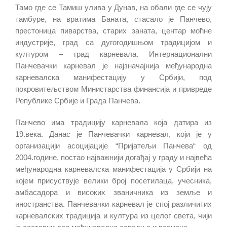
Тамо где се Тамиш улива у Дунав, на обали где се чују
тамбуре, на вратима Баната, стасало је Панчево,
престоница пиварства, старих заната, центар моћне
индустрије, град са дугогодишњом традицијом и
културом – град карневала. Интернационални
Панчевачки карневал је најзначајнија међународна
карневалска манифестацију у Србији, под
покровитељством Министарства финансија и привреде
Републике Србије и Града Панчева.
Панчево има традицију карневала која датира из
19.века. Данас је Панчевачки карневал, који је у
организацији асоцијације “Пријатељи Панчева“ од
2004.године, постао најважнији догађај у граду и највећа
међународна карневалска манифестација у Србији на
којем присуствује велики број посетилаца, учесника,
амбасадора и високих званичника из земље и
иностранства. Панчевачки карневал је спој различитих
карневалских традиција и култура из целог света, чији