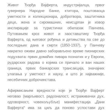
Живот Ђорђа Вајферта, индустријалца, првог
гувернера Народне банке, ктитора, поштоваоца
уметности и колекционара, добротвора, заштитника
деце, жена и сиромашних, неисцрпан је извор
инспирације за туристички обилазак Панчева.
Путовањем кроз живот и заоставштину Ђорђа
Вајферта, од његовог рођења и детињства па све до
последњих дана и смрти (1850-1937), у Панчеву
накратко оживи давно заборављено време пионирских
подухвата: првих домаћих пивара познатих и у Европи,
рударских радова о којима се причало и ван наших
граница, првих банкарских трансакција, значајних
улагања у уметност и науку, и што је најважније,
несебичних доброчинстава.
Афирмисањем вредности које је Ђорђе Вајферт
неговао (марљивост, радозналост, истраживачки дух,
одговорност, човекољубље) манифестација „Дани
Вајферта“ има за циљ да поново успостави дух