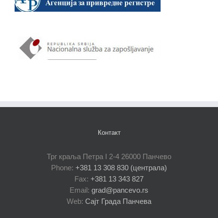
Контакт
Трг краља Петра I 2-4 26000 Панчево
Phone:
+381 13 308 830 (централа)
Fax:
+381 13 343 827
Email:
grad@pancevo.rs
Web:
Сајт Града Панчева