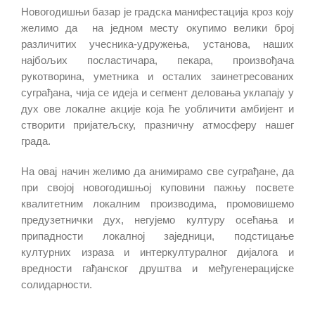
Новогодишњи базар је градска манифестација кроз коју
желимо да на једном месту окупимо велики број
различитих учесника-удружења, установа, наших
најбољих посластичара, пекара, произвођача
рукотворина, уметника и осталих заинетресованих
суграђана, чија се идеја и сегмент деловања уклапају у
дух ове локалне акције која ће уобличити амбијент и
створити пријатељску, празничну атмосферу нашег
града.
На овај начин желимо да анимирамо све суграђане, да
при својој новогодишњој куповини пажњу посвете
квалитетним локалним производима, промовишемо
предузетнички дух, негујемо културу осећања и
припадности локалној заједници, подстицање
културних израза и интеркултуралног дијалога и
вредности гађанског друштва и међугенерацијске
солидарности.
.