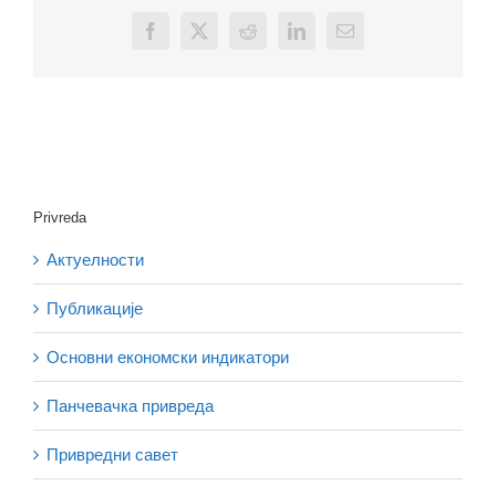
Facebook
X
Reddit
LinkedIn
Email
Privreda
Актуелности
Публикације
Основни економски индикатори
Панчевачка привреда
Привредни савет