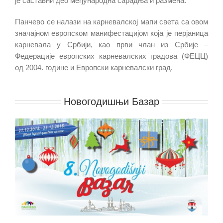
је саставни део међународна сарадња и размена.
Панчево се налази на карневалској мапи света са овом
значајном европском манифестацијом која је перјаница
карневала у Србији, као први члан из Србије –
Федерације европских карневалских градова (ФЕЦЦ)
од 2004. године и Европски карневалски град.
.
Новогодишњи Базар